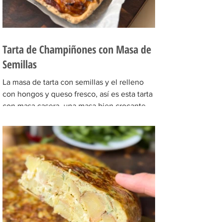
Tarta de Champiñones con Masa de
Semillas
La masa de tarta con semillas y el relleno
con hongos y queso fresco, así es esta tarta
con masa casera, una masa bien crocante
con un relleno con mucho sabor y bien
cremoso. INGREDIENTES Para la masa:
Harina 0000 280 gr, manteca 80 gr, mix de
semillas (puse girasol, lino y sesamo) 50 gr y
agua 100 gr. Para el relleno: Cebollas 2 u,
queso cremoso 200 gr, hongos fileteados
100 gr, huevos 3 u, tomillo 3/4 de cdta, sal
c/n, pimienta negra c/n, crema de leche
200 gr y la par