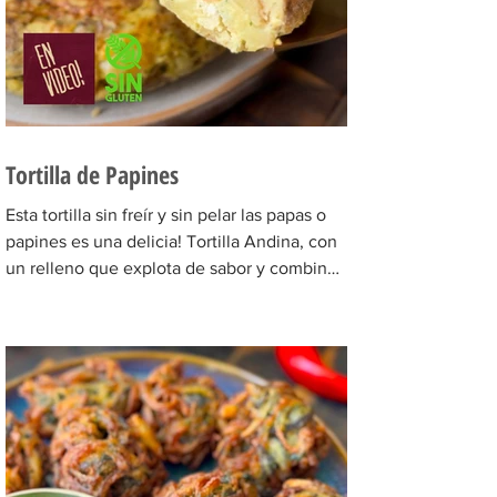
Tortilla de Papines
Esta tortilla sin freír y sin pelar las papas o
papines es una delicia! Tortilla Andina, con
un relleno que explota de sabor y combina
perfecto con las papas! INGREDIENTES
Papines hervidos con piel 800 gr, cebolla
salteada 200 gr, diente de ajo picado 1 u,
huevos 6, perejil picado 2 cda, sal c/n,
pimienta c/n y queso feta desmenuzado o
queso mantecoso 100 gr. PREPARACION
Hervir los papines con piel hasta que estén
cocidos. En una sartén com un poquito de