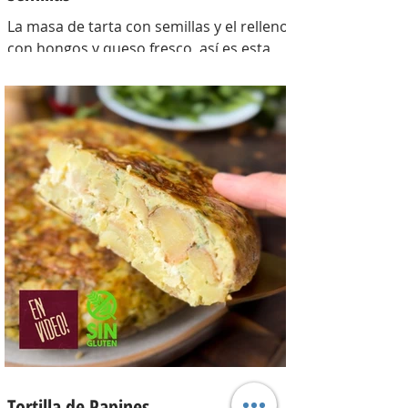
La masa de tarta con semillas y el relleno
con hongos y queso fresco, así es esta
tarta con masa casera, una masa bien
crocante con un relleno con mucho
sabor y bien cremoso. INGREDIENTES
Para la masa: Harina 0000 280 gr,
manteca 80 gr, mix de semillas (puse
girasol, lino y sesamo) 50 gr y agua 100
gr. Para el relleno: Cebollas 2 u, queso
cremoso 200 gr, hongos fileteados 100
gr, huevos 3 u, tomillo 3/4 de cdta, sal
c/n, pimienta negra c/n, crema de leche
200 gr y la par
Tortilla de Papines