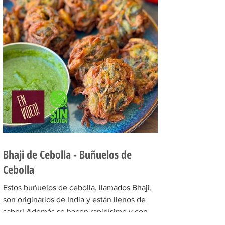
100 gr (equivalentes a 200 gramos de
azúcar común), claras de huevo 3 u (si las
claras son de huevos grandes usar 2 u) y
ralladura de limón. PREPARACIÓN Procesar
todos los ingredientes hasta formar
Bhaji de Cebolla - Buñuelos de
Cebolla
Estos buñuelos de cebolla, llamados Bhaji,
son originarios de India y están llenos de
sabor! Además se hacen rapidísimo y con
poquitos...