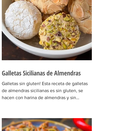
o para el colegio de los niños, que a
propósito cuando las prueban no se dan
cuenta que están hechas de legumbres!
INGREDIENTES Para las hamburguesas:
Garbanzos cocidos 200 gr, lentejas cocidas
Galletas Sicilianas de Almendras
Galletas sin gluten! Esta receta de galletas
de almendras sicilianas es sin gluten, se
hacen con harina de almendras y sin
riquísimas, lo mejor de todo es que en
menos de 5 minutos entran al horno!
INGREDIENTES Almendras peladas o harina
de almendras 200 gr, azúcar @_hileret light