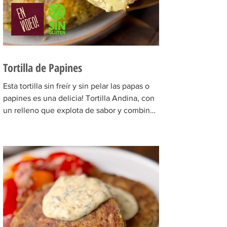
Tortilla de Papines
Esta tortilla sin freír y sin pelar las papas o
papines es una delicia! Tortilla Andina, con
un relleno que explota de sabor y combina
perfecto con las papas! INGREDIENTES
Papines hervidos con piel 800 gr, cebolla
salteada 200 gr, diente de ajo picado 1 u,
huevos 6, perejil picado 2 cda, sal c/n,
pimienta c/n y queso feta desmenuzado o
queso mantecoso 100 gr. PREPARACION
Hervir los papines con piel hasta que estén
cocidos. En una sartén com un poquito de
aceite de oliva coloc