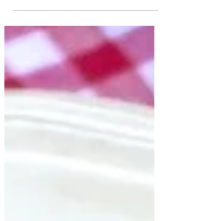
Pastelitos Caseros
Receta de pastelitos! Si siempre te
preguntaste como preparar masa hojaldrada
o masa hojaldrada hacer para pastelitos en
este video están...