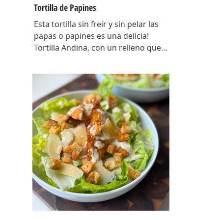
Tortilla de Papines
Esta tortilla sin freír y sin pelar las
papas o papines es una delicia!
Tortilla Andina, con un relleno que
explota de sabor y combina perfecto
con las papas! INGREDIENTES
Papines hervidos con piel 800 gr,
cebolla salteada 200 gr, diente de ajo
picado 1 u, huevos 6, perejil picado 2
cda, sal c/n, pimienta c/n y queso
feta desmenuzado o queso
mantecoso 100 gr. PREPARACION
Hervir los papines con piel hasta que
estén cocidos. En una sartén com un
poquito de aceite de oliva coloc