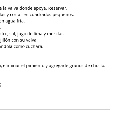
e la valva donde apoya. Reservar.
illas y cortar en cuadrados pequeños. 
n agua fría.
.
tro, sal, jugo de lima y mezclar.
illón con su valva.
sándola como cuchara. 
a, eliminar el pimiento y agregarle granos de choclo.
S