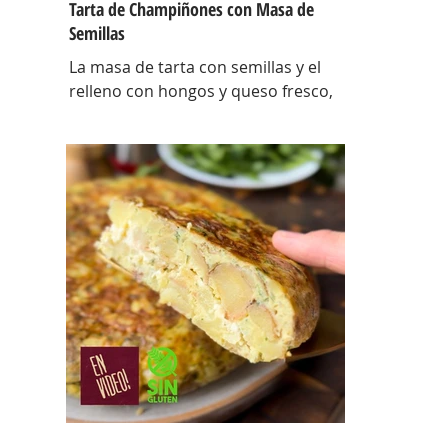
Tarta de Champiñones con Masa de
Semillas
La masa de tarta con semillas y el
relleno con hongos y queso fresco,
así es esta tarta con masa casera,
una masa bien crocante con un
relleno con mucho sabor y bien
cremoso. INGREDIENTES Para la
masa: Harina 0000 280 gr, manteca
80 gr, mix de semillas (puse girasol,
lino y sesamo) 50 gr y agua 100 gr.
Para el relleno: Cebollas 2 u, queso
cremoso 200 gr, hongos fileteados
100 gr, huevos 3 u, tomillo 3/4 de
cdta, sal c/n, pimienta negra c/n,
crema de leche 200 gr y la par