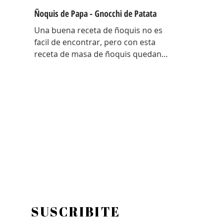
Ñoquis de Papa - Gnocchi de Patata
Una buena receta de ñoquis no es
facil de encontrar, pero con esta
receta de masa de ñoquis quedan
increíbles. Unos ñoquis livianos
como las nubes! Una receta que me
traje con toda la técnica de Italia y
con algunos tips para entender el
porque de cada cosa en estos
ñoquis ! Hay una antes y un después
de esta receta! EL porque de cada
cosa Papa colorada: Tiene menos
humedad, es mas seca… al tener
menos humedad la masa absorbe
menos harina, por lo tanto quedan
mas livianos! Ad
SUSCRIBITE