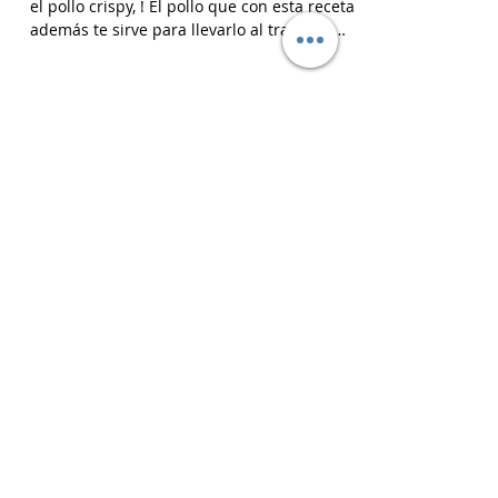
Ensalada Cesar de Pollo Crocante - Ensalada
Caesar
Una versión diferente de ensalada César con
el pollo crispy, ! El pollo que con esta receta
además te sirve para llevarlo al trabajo y
picotear a cualquier hora del día, los
croutons para otras ensaladas y el aderezo
que explota de sabor para levantar cualquier
plato! INGREDIENTES Para el pollo: pechuga
de pollo 2 u, huevos 2 u, curry , pimienta
negra c/n, sal c/n, pan rallado y semillas de
sesamo Para el aderezo: Mostaza 1 cdta,
dientes de ajo 1 u, salsa inglesa 1 cdta, ju