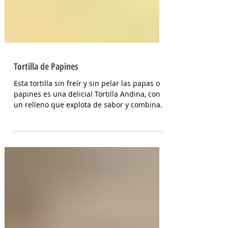
Tortilla de Papines
Esta tortilla sin freír y sin pelar las papas o
papines es una delicia! Tortilla Andina, con
un relleno que explota de sabor y combina
perfecto con las papas! INGREDIENTES
Papines hervidos con piel 800 gr, cebolla
salteada 200 gr, diente de ajo picado 1 u,
huevos 6, perejil picado 2 cda, sal c/n,
pimienta c/n y queso feta desmenuzado o
queso mantecoso 100 gr. PREPARACION