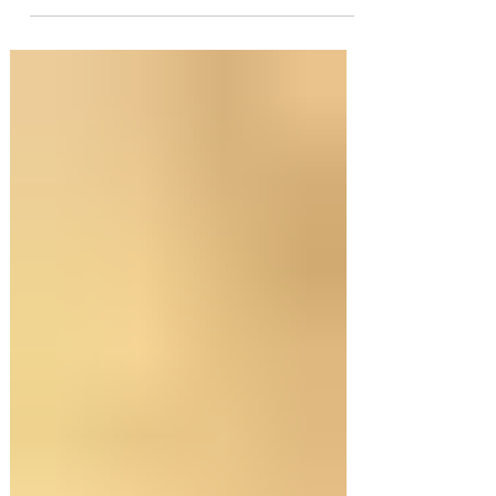
con masa casera, una masa bien crocante
con un relleno con mucho sabor y bien
cremoso. INGREDIENTES Para la masa:
Harina 0000 280 gr, manteca 80 gr, mix de
semillas (puse girasol, lino y sesamo) 50 gr y
agua 100 gr. Para el relleno: Cebollas 2 u,
queso cremoso 200 gr, hongos fileteados 100
gr, huevos 3 u, tomillo 3/4 de cdta, sal c/n,
pimienta negra c/n, crema de leche 200 gr y
la par