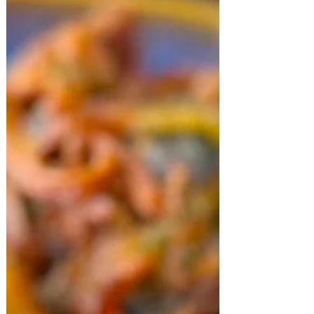
picotear a cualquier hora del día, los
croutons para otras ensaladas y el aderezo
que explota de sabor para levantar cualquier
plato! INGREDIENTES Para el pollo: pechuga
de pollo 2 u, huevos 2 u, curry , pimienta
negra c/n, sal c/n, pan rallado y semillas de
sesamo Para el aderezo: Mostaza 1 cdta,
dientes de ajo 1 u, salsa inglesa 1 cdta, ju