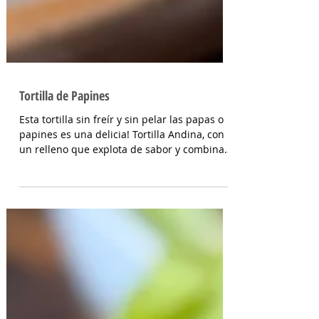
Tortilla de Papines
Esta tortilla sin freír y sin pelar las papas o
papines es una delicia! Tortilla Andina, con
un relleno que explota de sabor y combina
perfecto con las papas! INGREDIENTES
Papines hervidos con piel 800 gr, cebolla
salteada 200 gr, diente de ajo picado 1 u,
huevos 6, perejil picado 2 cda, sal c/n,
pimienta c/n y queso feta desmenuzado o
queso mantecoso 100 gr. PREPARACION
Hervir los papines con piel hasta que estén
cocidos. En una sartén com un poquito de