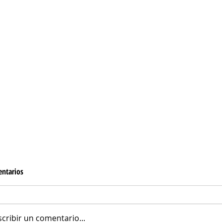
ntarios
Focaccia Barese
scribir un comentario...