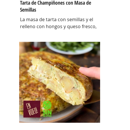
Tarta de Champiñones con Masa de
Semillas
La masa de tarta con semillas y el
relleno con hongos y queso fresco,
así es esta tarta con masa casera,
una masa bien crocante con un
relleno con mucho sabor y bien
cremoso. INGREDIENTES Para la
masa: Harina 0000 280 gr, manteca
80 gr, mix de semillas (puse girasol,
lino y sesamo) 50 gr y agua 100 gr.
Para el relleno: Cebollas 2 u, queso
cremoso 200 gr, hongos fileteados
100 gr, huevos 3 u, tomillo 3/4 de
cdta, sal c/n, pimienta negra c/n,
crema de leche 200 gr y la par