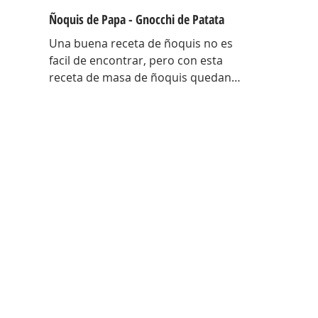
Ñoquis de Papa - Gnocchi de Patata
Una buena receta de ñoquis no es
facil de encontrar, pero con esta
receta de masa de ñoquis quedan
increíbles. Unos ñoquis livianos
como las nubes! Una receta que me
traje con toda la técnica de Italia y
con algunos tips para entender el
porque de cada cosa en estos
ñoquis ! Hay una antes y un después
de esta receta! EL porque de cada
cosa Papa colorada: Tiene menos
humedad, es mas seca… al tener
menos humedad la masa absorbe
menos harina, por lo tanto quedan
mas livianos! Ad