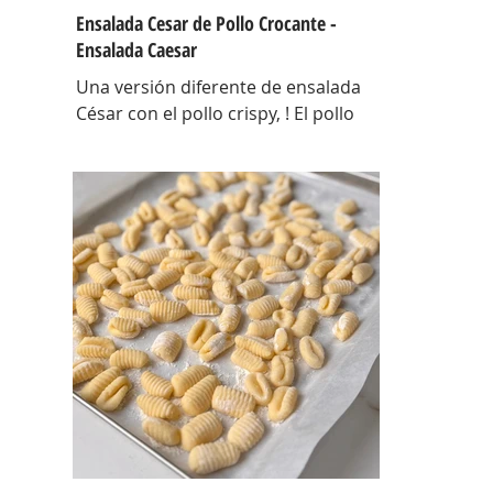
Ensalada Cesar de Pollo Crocante -
Ensalada Caesar
Una versión diferente de ensalada
César con el pollo crispy, ! El pollo
que con esta receta además te sirve
para llevarlo al trabajo y picotear a
cualquier hora del día, los croutons
para otras ensaladas y el aderezo
que explota de sabor para levantar
cualquier plato! INGREDIENTES Para
el pollo: pechuga de pollo 2 u,
huevos 2 u, curry , pimienta negra
c/n, sal c/n, pan rallado y semillas de
sesamo Para el aderezo: Mostaza 1
cdta, dientes de ajo 1 u, salsa inglesa
1 cdta, ju