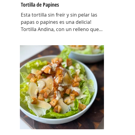
Tortilla de Papines
Esta tortilla sin freír y sin pelar las
papas o papines es una delicia!
Tortilla Andina, con un relleno que
explota de sabor y combina perfecto
con las papas! INGREDIENTES
Papines hervidos con piel 800 gr,
cebolla salteada 200 gr, diente de ajo
picado 1 u, huevos 6, perejil picado 2
cda, sal c/n, pimienta c/n y queso
feta desmenuzado o queso
mantecoso 100 gr. PREPARACION
Hervir los papines con piel hasta que
estén cocidos. En una sartén com un
poquito de aceite de oliva coloc