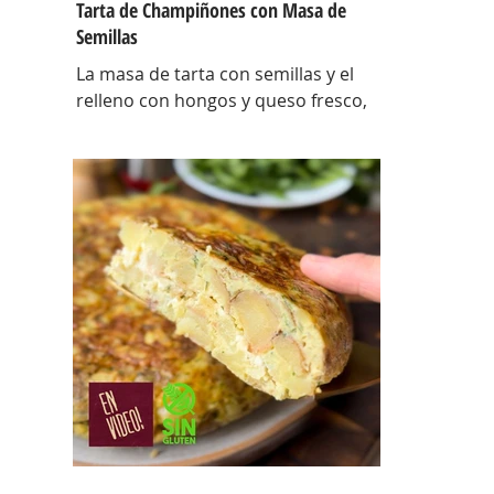
Tarta de Champiñones con Masa de
Semillas
La masa de tarta con semillas y el
relleno con hongos y queso fresco,
así es esta tarta con masa casera,
una masa bien crocante con un
relleno con mucho sabor y bien
cremoso. INGREDIENTES Para la
masa: Harina 0000 280 gr, manteca
80 gr, mix de semillas (puse girasol,
lino y sesamo) 50 gr y agua 100 gr.
Para el relleno: Cebollas 2 u, queso
cremoso 200 gr, hongos fileteados
100 gr, huevos 3 u, tomillo 3/4 de
cdta, sal c/n, pimienta negra c/n,
crema de leche 200 gr y la par