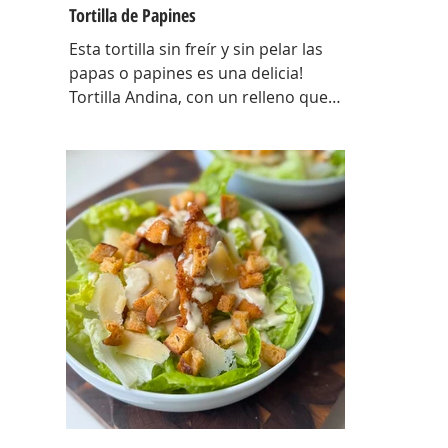
Tortilla de Papines
Esta tortilla sin freír y sin pelar las
papas o papines es una delicia!
Tortilla Andina, con un relleno que
explota de sabor y combina perfecto
con las papas! INGREDIENTES
Papines hervidos con piel 800 gr,
cebolla salteada 200 gr, diente de ajo
picado 1 u, huevos 6, perejil picado 2
cda, sal c/n, pimienta c/n y queso
feta desmenuzado o queso
mantecoso 100 gr. PREPARACION
Hervir los papines con piel hasta que
estén cocidos. En una sartén com un
poquito de aceite de oliva coloc