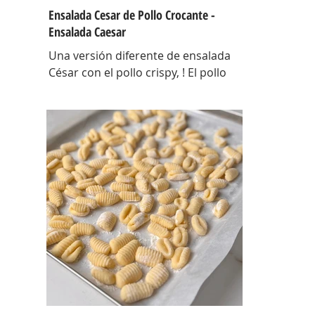
Ensalada Cesar de Pollo Crocante -
Ensalada Caesar
Una versión diferente de ensalada
César con el pollo crispy, ! El pollo
que con esta receta además te sirve
para llevarlo al trabajo y picotear a
cualquier hora del día, los croutons
para otras ensaladas y el aderezo
que explota de sabor para levantar
cualquier plato! INGREDIENTES Para
el pollo: pechuga de pollo 2 u,
huevos 2 u, curry , pimienta negra
c/n, sal c/n, pan rallado y semillas de
sesamo Para el aderezo: Mostaza 1
cdta, dientes de ajo 1 u, salsa inglesa
1 cdta, ju