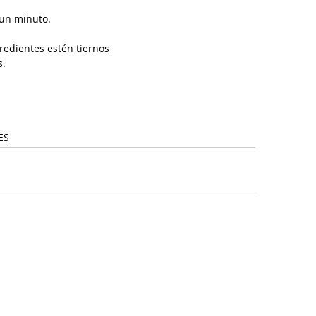
 un minuto.
redientes estén tiernos 
.  
ES