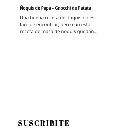
Ñoquis de Papa - Gnocchi de Patata
Una buena receta de ñoquis no es
facil de encontrar, pero con esta
receta de masa de ñoquis quedan
increíbles. Unos ñoquis livianos
como las nubes! Una receta que me
traje con toda la técnica de Italia y
con algunos tips para entender el
porque de cada cosa en estos
ñoquis ! Hay una antes y un después
de esta receta! EL porque de cada
cosa Papa colorada: Tiene menos
humedad, es mas seca… al tener
menos humedad la masa absorbe
menos harina, por lo tanto quedan
mas livianos! Ad
SUSCRIBITE