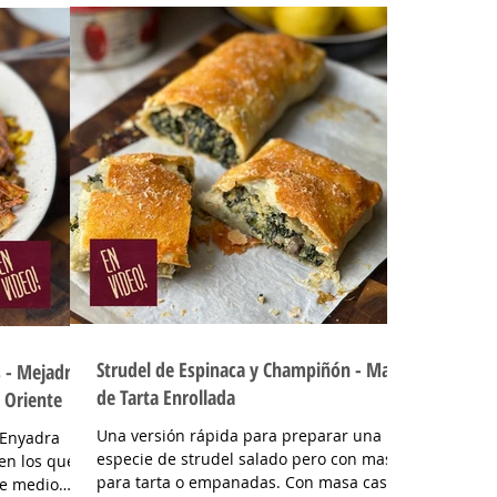
l porque de
quedan buenísimas, son muy saludables y
Hay una antes
están llenas de sabor! Son ideales para
 EL porque de
hacer en cantidad, freezarlas y llevarlas
ene menos
en la vianda del trabajo o para el colegio
ener menos
de los niños, que a propósito cuando las
nos harina,
prueban no se dan cuenta que están
nos! Ad
hechas de legumbres! INGREDIENTES Para
las hamburguesas: Garbanzos cocidos 200
gr, lentejas cocidas
Strudel de Espinaca y Champiñón - Masa
 - Mejadra -
de Tarta Enrollada
 Oriente
Una versión rápida para preparar una
especie de strudel salado pero con masa
en los que se
para tarta o empanadas. Con masa casera
de medio