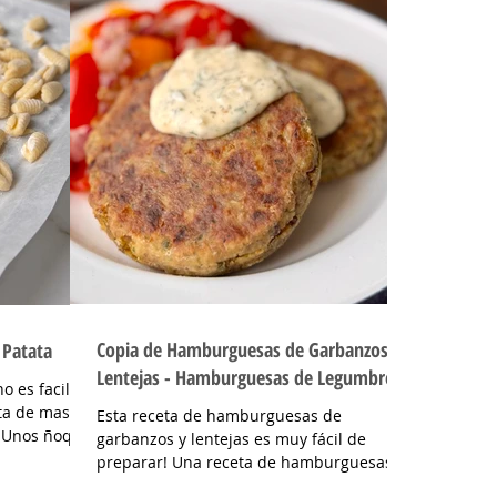
Copia de Hamburguesas de Garbanzos y
 Patata
Lentejas - Hamburguesas de Legumbres
o es facil de
eta de masa
Esta receta de hamburguesas de
 Unos ñoquis
garbanzos y lentejas es muy fácil de
 receta que
preparar! Una receta de hamburguesas
 Italia y con
con legumbres llenas de sabor que