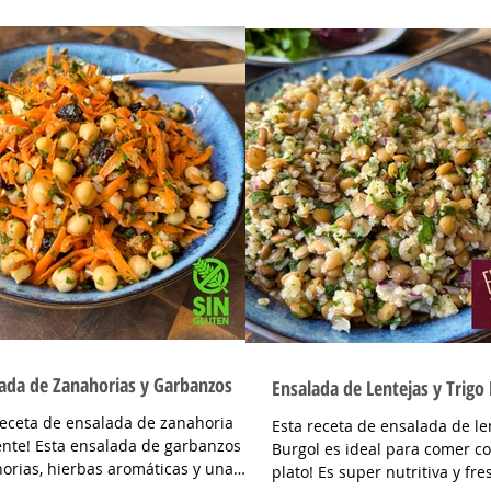
oriente muy fácil de...
ada de Zanahorias y Garbanzos
Ensalada de Lentejas y Trigo
eceta de ensalada de zanahoria
Esta receta de ensalada de len
ente! Esta ensalada de garbanzos con
Burgol es ideal para comer c
orias, hierbas aromáticas y una
plato! Es super nutritiva y fre