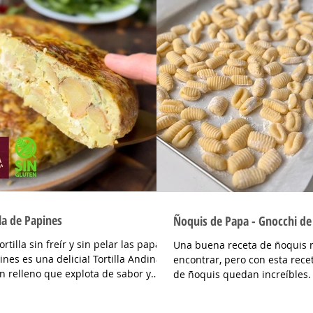
lla de Papines
Ñoquis de Papa - Gnocchi de
ortilla sin freír y sin pelar las papas
Una buena receta de ñoquis n
ines es una delicia! Tortilla Andina,
encontrar, pero con esta rec
n relleno que explota de sabor y
de ñoquis quedan increíbles.
na perfecto con las papas!
livianos como las nubes! Una
DIENTES Papines hervidos con piel
me traje con toda la técnica de