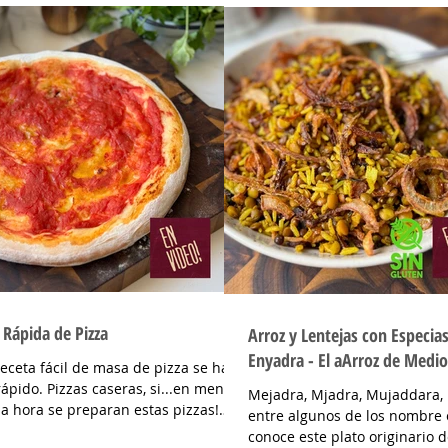
r, cebolla salteada 200 gr, diente de
algunos tips para entender e
icado 1 u, huevos 6, perejil picado 2
cada cosa en estos ñoquis ! 
sal c/n, pimienta c/n y queso feta
y un después de esta receta!
nuzado o queso mantecoso 100 gr.
cada cosa Papa colorada: Ti
RACION Hervir los papines con piel
humedad, es mas seca… al t
 que estén cocidos. En una sartén
humedad la masa absorbe me
n poquito de aceite de oliva coloc
por lo tanto quedan mas livia
Rápida de Pizza
Arroz y Lentejas con Especias
Enyadra - El aArroz de Medio
receta fácil de masa de pizza se hace
ápido. Pizzas caseras, si...en menos
Mejadra, Mjadra, Mujaddara, Enyadra
a hora se preparan estas pizzas!
entre algunos de los nombre 
DIENTES...
conoce este plato originario 