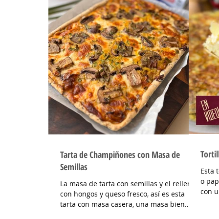
Torti
Tarta de Champiñones con Masa de
Semillas
Esta t
o pap
La masa de tarta con semillas y el relleno
con u
con hongos y queso fresco, así es esta
combi
tarta con masa casera, una masa bien
INGRE
crocante con un relleno con mucho sabor