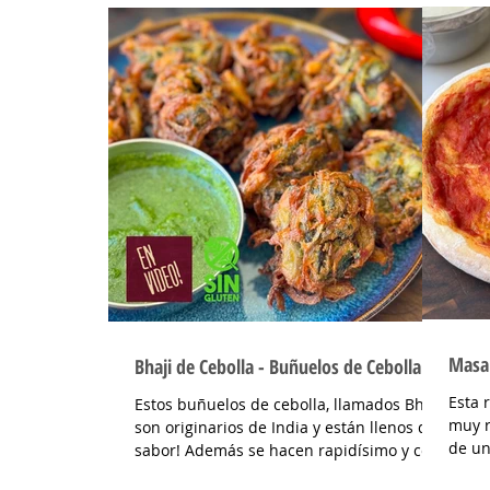
800 g
y bien cremoso. INGREDIENTES Para la
ajo p
masa: Harina 0000 280 gr, manteca 80 gr,
cda, 
mix de semillas (puse girasol, lino y
desme
sesamo) 50 gr y agua 100 gr. Para el
PREPA
relleno: Cebollas 2 u, queso cremoso 200
hasta
gr, hongos fileteados 100 gr, huevos 3 u,
com u
tomillo 3/4 de cdta, sal c/n, pimienta negra
c/n, crema de leche 200 gr y la par
Masa 
Bhaji de Cebolla - Buñuelos de Cebolla
Esta 
Estos buñuelos de cebolla, llamados Bhaji,
muy r
son originarios de India y están llenos de
de un
sabor! Además se hacen rapidísimo y con
INGRE
poquitos...