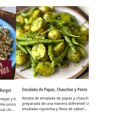
o comprada, esta...
Ensalada de Papas, Chauchas y Pesto
 Burgol
Receta de ensalada de papas y chauchas
tejas y trigo
preparada de una manera diferente! Una
omo único
ensalada riquísima y llena de sabor!
sca! Un