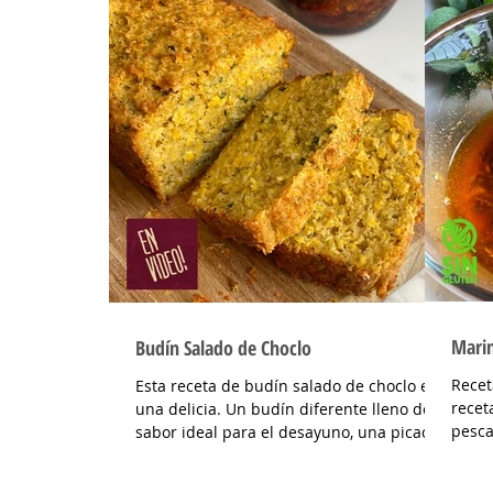
Mari
Budín Salado de Choclo
Recet
Esta receta de budín salado de choclo es
recet
una delicia. Un budín diferente lleno de
pesca
sabor ideal para el desayuno, una picada
INGRE
o también para...