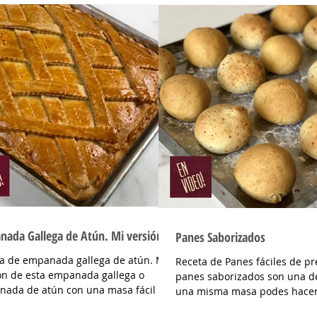
ada Gallega de Atún. Mi versión!
Panes Saborizados
a de empanada gallega de atún. Mi
Receta de Panes fáciles de pr
ón de esta empanada gallega o
panes saborizados son una de
ada de atún con una masa fácil de
una misma masa podes hacer
 que también puede...
sabor que mas te...