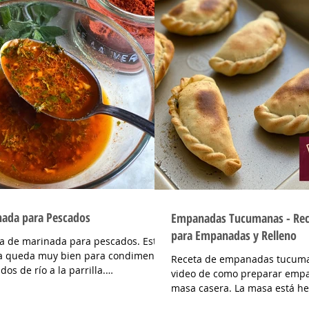
nada para Pescados
Empanadas Tucumanas - Rec
para Empanadas y Relleno
a de marinada para pescados. Esta
a queda muy bien para condimentar
Receta de empanadas tucuman
dos de río a la parrilla.
video de como preparar emp
DIENTES Jugo de limón 3...
masa casera. La masa está h
manteca en vez de grasa y el .