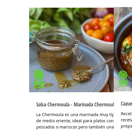
receta con hongos...
Cazue
Salsa Chermoula - Marinada Chermoula
Recet
La Chermoula es una marinada muy típica
recet
de medio oriente, ideal para platos con
prepa
pescados o mariscos pero también una