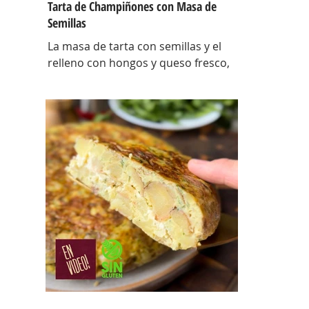
Tarta de Champiñones con Masa de
Semillas
La masa de tarta con semillas y el
relleno con hongos y queso fresco,
así es esta tarta con masa casera,
una masa bien crocante con un
relleno con mucho sabor y bien
cremoso. INGREDIENTES Para la
masa: Harina 0000 280 gr, manteca
80 gr, mix de semillas (puse girasol,
lino y sesamo) 50 gr y agua 100 gr.
Para el relleno: Cebollas 2 u, queso
cremoso 200 gr, hongos fileteados
100 gr, huevos 3 u, tomillo 3/4 de
cdta, sal c/n, pimienta negra c/n,
crema de leche 200 gr y la par