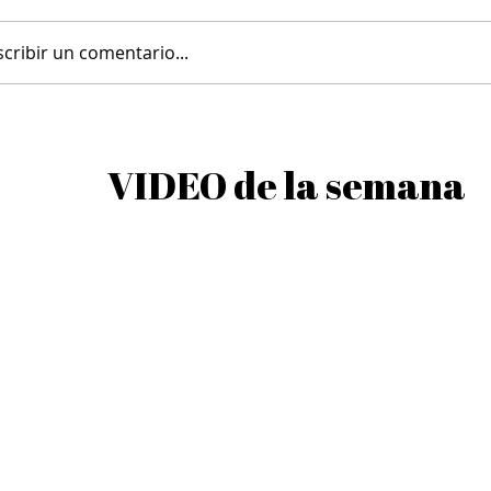
scribir un comentario...
Ensalada con Lentejas
Pickles de Zanahor
VIDEO de la semana