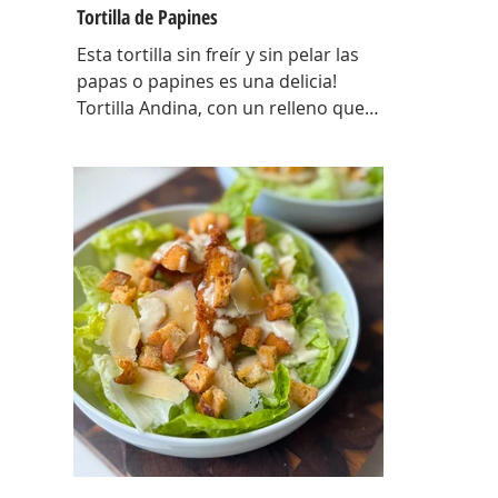
Tortilla de Papines
Esta tortilla sin freír y sin pelar las
papas o papines es una delicia!
Tortilla Andina, con un relleno que
explota de sabor y combina perfecto
con las papas! INGREDIENTES
Papines hervidos con piel 800 gr,
cebolla salteada 200 gr, diente de ajo
picado 1 u, huevos 6, perejil picado 2
cda, sal c/n, pimienta c/n y queso
feta desmenuzado o queso
mantecoso 100 gr. PREPARACION
Hervir los papines con piel hasta que
estén cocidos. En una sartén com un
poquito de aceite de oliva coloc