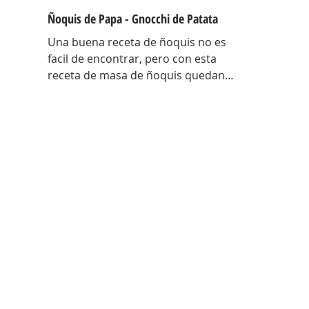
Ñoquis de Papa - Gnocchi de Patata
Una buena receta de ñoquis no es
facil de encontrar, pero con esta
receta de masa de ñoquis quedan
increíbles. Unos ñoquis livianos
como las nubes! Una receta que me
traje con toda la técnica de Italia y
con algunos tips para entender el
porque de cada cosa en estos
ñoquis ! Hay una antes y un después
de esta receta! EL porque de cada
cosa Papa colorada: Tiene menos
humedad, es mas seca… al tener
menos humedad la masa absorbe
menos harina, por lo tanto quedan
mas livianos! Ad