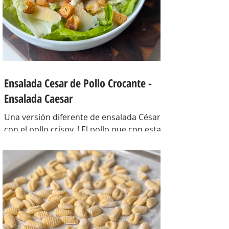
coloc
Ensalada Cesar de Pollo Crocante -
Ensalada Caesar
Una versión diferente de ensalada César
con el pollo crispy, ! El pollo que con esta
receta además te sirve para llevarlo al
trabajo y picotear a cualquier hora del
día, los croutons para otras ensaladas y
el aderezo que explota de sabor para
levantar cualquier plato! INGREDIENTES
Para el pollo: pechuga de pollo 2 u,
huevos 2 u, curry , pimienta negra c/n,
sal c/n, pan rallado y semillas de sesamo