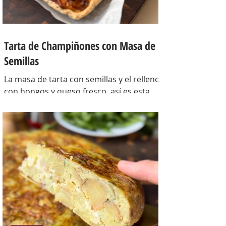
Tarta de Champiñones con Masa de
Semillas
La masa de tarta con semillas y el relleno
con hongos y queso fresco, así es esta
tarta con masa casera, una masa bien
crocante con un relleno con mucho
sabor y bien cremoso. INGREDIENTES
Para la masa: Harina 0000 280 gr,
manteca 80 gr, mix de semillas (puse
girasol, lino y sesamo) 50 gr y agua 100
gr. Para el relleno: Cebollas 2 u, queso
cremoso 200 gr, hongos fileteados 100
gr, huevos 3 u, tomillo 3/4 de cdta, sal
c/n, pimienta negra c/n, crema de leche
200 gr y la par