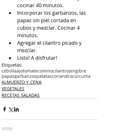
cocinar 40 minutos.
Incorporar los garbanzos, las 
papas sin piel cortada en 
cubos y mezclar. Cocinar 4 
minutos.
Agregar el cilantro picado y 
mezclar.
Listo! A disfrutar!
Etiquetas:
cebolla
ajo
tomate
comino
cilantro
jengibre
papas
garbanzos
patatas
coriandro
cúrcuma
ALMUERZO Y CENA
VEGETALES
RECETAS SALADAS