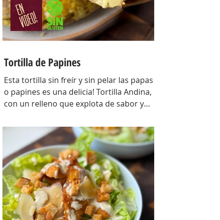
Tortilla de Papines
Esta tortilla sin freír y sin pelar las papas
o papines es una delicia! Tortilla Andina,
con un relleno que explota de sabor y
combina perfecto con las papas!
INGREDIENTES Papines hervidos con piel
800 gr, cebolla salteada 200 gr, diente de
ajo picado 1 u, huevos 6, perejil picado 2
cda, sal c/n, pimienta c/n y queso feta
desmenuzado o queso mantecoso 100
gr. PREPARACION Hervir los papines con
piel hasta que estén cocidos. En una
sartén com un poquito de aceite de oliva