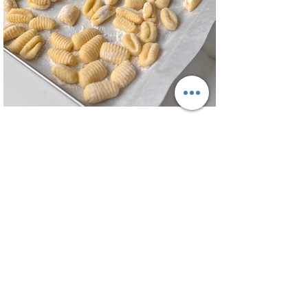
Para el aderezo: Mostaza 1 cdta, dientes
de ajo 1 u, salsa inglesa 1 cdta, ju
Ñoquis de Papa - Gnocchi de Patata
Una buena receta de ñoquis no es facil
de encontrar, pero con esta receta de
masa de ñoquis quedan increíbles. Unos
ñoquis livianos como las nubes! Una
receta que me traje con toda la técnica
VIDEO de la semana
de Italia y con algunos tips para
entender el porque de cada cosa en
estos ñoquis ! Hay una antes y un
después de esta receta! EL porque de