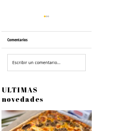
Comentarios
Pastel de Carne y Ch
Empanadas de Choclo -
Escribir un comentario...
Relleno Para Empanadas
ULTIMAS
novedades