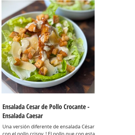
INGREDIENTES Papines hervidos con piel
800 gr, cebolla salteada 200 gr, diente de
ajo picado 1 u, huevos 6, perejil picado 2
cda, sal c/n, pimienta c/n y queso feta
desmenuzado o queso mantecoso 100
gr. PREPARACION Hervir los papines con
piel hasta que estén cocidos. En una
sartén com un poquito de aceite de oliva
coloc
Ensalada Cesar de Pollo Crocante -
Ensalada Caesar
Una versión diferente de ensalada César
con el pollo crispy, ! El pollo que con esta