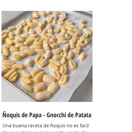
receta además te sirve para llevarlo al
trabajo y picotear a cualquier hora del
día, los croutons para otras ensaladas y
el aderezo que explota de sabor para
levantar cualquier plato! INGREDIENTES
Para el pollo: pechuga de pollo 2 u,
huevos 2 u, curry , pimienta negra c/n,
sal c/n, pan rallado y semillas de sesamo
Para el aderezo: Mostaza 1 cdta, dientes
de ajo 1 u, salsa inglesa 1 cdta, ju
Ñoquis de Papa - Gnocchi de Patata
Una buena receta de ñoquis no es facil