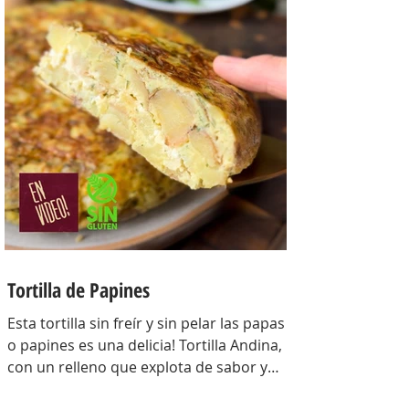
Para la masa: Harina 0000 280 gr,
manteca 80 gr, mix de semillas (puse
girasol, lino y sesamo) 50 gr y agua 100
gr. Para el relleno: Cebollas 2 u, queso
cremoso 200 gr, hongos fileteados 100
gr, huevos 3 u, tomillo 3/4 de cdta, sal
c/n, pimienta negra c/n, crema de leche
200 gr y la par
Tortilla de Papines
Esta tortilla sin freír y sin pelar las papas
o papines es una delicia! Tortilla Andina,
con un relleno que explota de sabor y
combina perfecto con las papas!