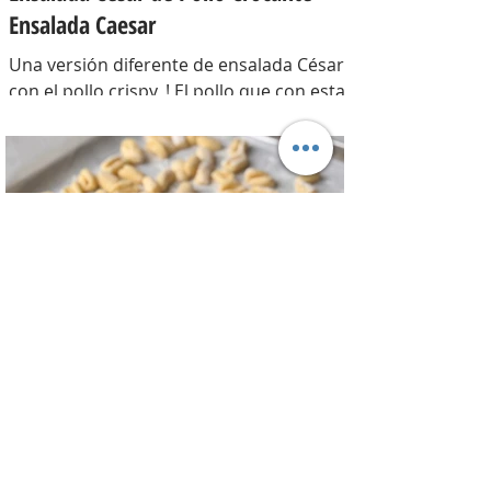
Ensalada Caesar
Una versión diferente de ensalada César
con el pollo crispy, ! El pollo que con esta
receta además te sirve para llevarlo al
trabajo y picotear a cualquier hora del
día, los croutons para otras ensaladas y
el aderezo que explota de sabor para
levantar cualquier plato! INGREDIENTES
Para el pollo: pechuga de pollo 2 u,
huevos 2 u, curry , pimienta negra c/n,
sal c/n, pan rallado y semillas de sesamo
Para el aderezo: Mostaza 1 cdta, dientes
de ajo 1 u, salsa inglesa 1 cdta, ju