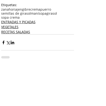
Etiquetas:
zanahoria
jengibre
crema
puerro
semillas de girasol
maní
sopa
girasol
sopa crema
ENTRADAS Y PICADAS
VEGETALES
RECETAS SALADAS