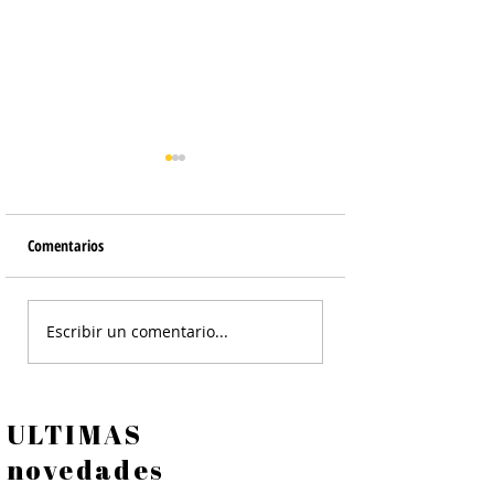
Comentarios
Tortilla de Papines
Ensalada Cesar de Po
Escribir un comentario...
Crocante - Ensalada
ULTIMAS
novedades