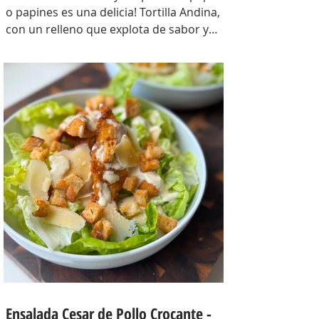
o papines es una delicia! Tortilla Andina,
con un relleno que explota de sabor y
combina perfecto con las papas!
INGREDIENTES Papines hervidos con piel
800 gr, cebolla salteada 200 gr, diente de
ajo picado 1 u, huevos 6, perejil picado 2
cda, sal c/n, pimienta c/n y queso feta
desmenuzado o queso mantecoso 100
gr. PREPARACION Hervir los papines con
piel hasta que estén cocidos. En una
sartén com un poquito de aceite de oliva
coloc
Ensalada Cesar de Pollo Crocante -