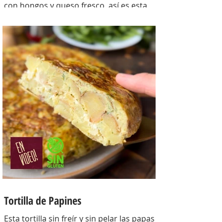
con hongos y queso fresco, así es esta
tarta con masa casera, una masa bien
crocante con un relleno con mucho
sabor y bien cremoso. INGREDIENTES
Para la masa: Harina 0000 280 gr,
manteca 80 gr, mix de semillas (puse
girasol, lino y sesamo) 50 gr y agua 100
gr. Para el relleno: Cebollas 2 u, queso
cremoso 200 gr, hongos fileteados 100
gr, huevos 3 u, tomillo 3/4 de cdta, sal
c/n, pimienta negra c/n, crema de leche
200 gr y la par
Tortilla de Papines
Esta tortilla sin freír y sin pelar las papas