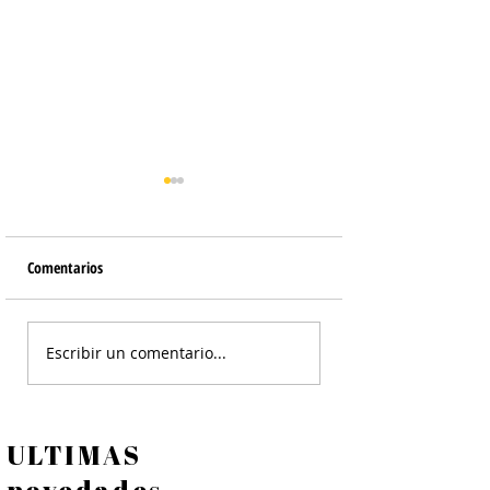
Comentarios
Tortilla de Papines
Ensalada Cesar de Po
Escribir un comentario...
Crocante - Ensalada
ULTIMAS
novedades