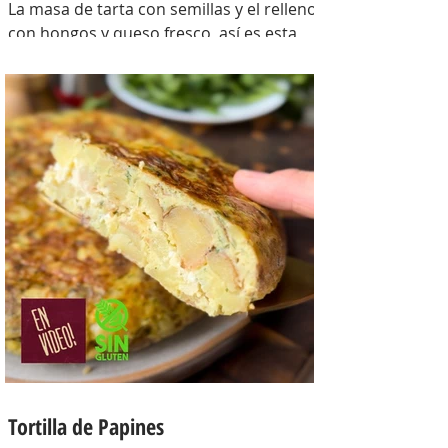
La masa de tarta con semillas y el relleno
con hongos y queso fresco, así es esta
tarta con masa casera, una masa bien
crocante con un relleno con mucho
sabor y bien cremoso. INGREDIENTES
Para la masa: Harina 0000 280 gr,
manteca 80 gr, mix de semillas (puse
girasol, lino y sesamo) 50 gr y agua 100
gr. Para el relleno: Cebollas 2 u, queso
cremoso 200 gr, hongos fileteados 100
gr, huevos 3 u, tomillo 3/4 de cdta, sal
c/n, pimienta negra c/n, crema de leche
200 gr y la par
Tortilla de Papines