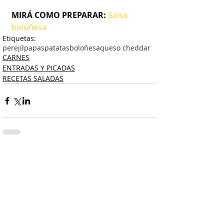
MIRÁ COMO PREPARAR:
Salsa 
boloñesa
Etiquetas:
perejil
papas
patatas
boloñesa
queso cheddar
CARNES
ENTRADAS Y PICADAS
RECETAS SALADAS