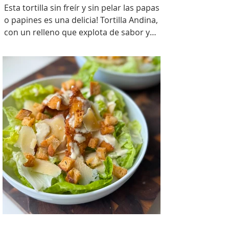
Esta tortilla sin freír y sin pelar las papas
o papines es una delicia! Tortilla Andina,
con un relleno que explota de sabor y
combina perfecto con las papas!
INGREDIENTES Papines hervidos con piel
800 gr, cebolla salteada 200 gr, diente de
ajo picado 1 u, huevos 6, perejil picado 2
cda, sal c/n, pimienta c/n y queso feta
desmenuzado o queso mantecoso 100
gr. PREPARACION Hervir los papines con
piel hasta que estén cocidos. En una
sartén com un poquito de aceite de oliva
coloc