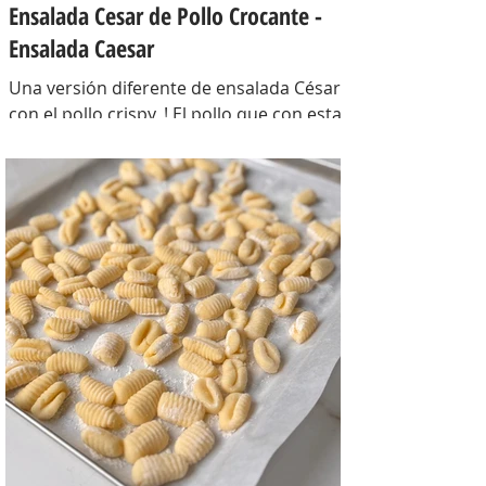
Ensalada Cesar de Pollo Crocante -
Ensalada Caesar
Una versión diferente de ensalada César
con el pollo crispy, ! El pollo que con esta
receta además te sirve para llevarlo al
trabajo y picotear a cualquier hora del
día, los croutons para otras ensaladas y
el aderezo que explota de sabor para
levantar cualquier plato! INGREDIENTES
Para el pollo: pechuga de pollo 2 u,
huevos 2 u, curry , pimienta negra c/n,
sal c/n, pan rallado y semillas de sesamo
Para el aderezo: Mostaza 1 cdta, dientes
de ajo 1 u, salsa inglesa 1 cdta, ju