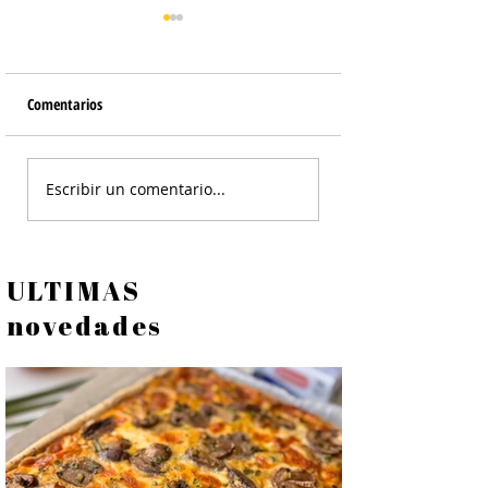
Comentarios
Hamburguesas de Acelga -
Hamburguesas Veget
Escribir un comentario...
Hamburguesas Vegetales
Zapallo / Calabaza, 
Rebozado de Semilla
ULTIMAS
novedades