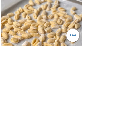
trabajo y picotear a cualquier hora del
día, los croutons para otras ensaladas y
el aderezo que explota de sabor para
levantar cualquier plato! INGREDIENTES
Para el pollo: pechuga de pollo 2 u,
huevos 2 u, curry , pimienta negra c/n,
sal c/n, pan rallado y semillas de sesamo
Para el aderezo: Mostaza 1 cdta, dientes
de ajo 1 u, salsa inglesa 1 cdta, ju
Ñoquis de Papa - Gnocchi de Patata
Una buena receta de ñoquis no es facil
de encontrar, pero con esta receta de
masa de ñoquis quedan increíbles. Unos