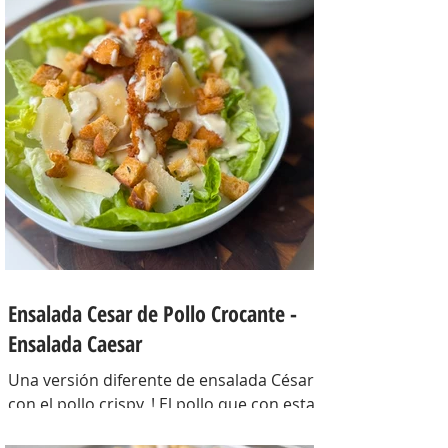
ajo picado 1 u, huevos 6, perejil picado 2
cda, sal c/n, pimienta c/n y queso feta
desmenuzado o queso mantecoso 100
gr. PREPARACION Hervir los papines con
piel hasta que estén cocidos. En una
sartén com un poquito de aceite de oliva
coloc
Ensalada Cesar de Pollo Crocante -
Ensalada Caesar
Una versión diferente de ensalada César
con el pollo crispy, ! El pollo que con esta
receta además te sirve para llevarlo al