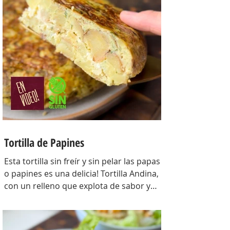
manteca 80 gr, mix de semillas (puse
girasol, lino y sesamo) 50 gr y agua 100
gr. Para el relleno: Cebollas 2 u, queso
cremoso 200 gr, hongos fileteados 100
gr, huevos 3 u, tomillo 3/4 de cdta, sal
c/n, pimienta negra c/n, crema de leche
200 gr y la par
Tortilla de Papines
Esta tortilla sin freír y sin pelar las papas
o papines es una delicia! Tortilla Andina,
con un relleno que explota de sabor y
combina perfecto con las papas!
INGREDIENTES Papines hervidos con piel
800 gr, cebolla salteada 200 gr, diente de