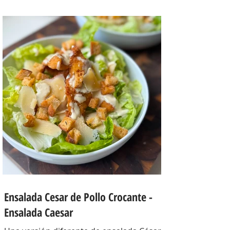
combina perfecto con las papas!
INGREDIENTES Papines hervidos con piel
800 gr, cebolla salteada 200 gr, diente de
ajo picado 1 u, huevos 6, perejil picado 2
cda, sal c/n, pimienta c/n y queso feta
desmenuzado o queso mantecoso 100
gr. PREPARACION Hervir los papines con
piel hasta que estén cocidos. En una
sartén com un poquito de aceite de oliva
coloc
Ensalada Cesar de Pollo Crocante -
Ensalada Caesar