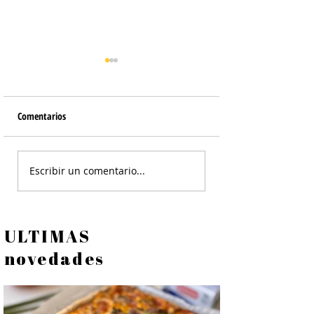
Comentarios
Galletas de Queso
Torta de Choclo - Ma
Escribir un comentario...
ULTIMAS
novedades