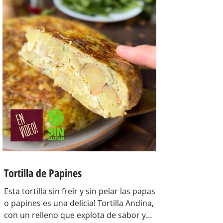
crocante con un relleno con mucho
sabor y bien cremoso. INGREDIENTES
Para la masa: Harina 0000 280 gr,
manteca 80 gr, mix de semillas (puse
girasol, lino y sesamo) 50 gr y agua 100
gr. Para el relleno: Cebollas 2 u, queso
cremoso 200 gr, hongos fileteados 100
gr, huevos 3 u, tomillo 3/4 de cdta, sal
c/n, pimienta negra c/n, crema de leche
200 gr y la par
Tortilla de Papines
Esta tortilla sin freír y sin pelar las papas
o papines es una delicia! Tortilla Andina,
con un relleno que explota de sabor y