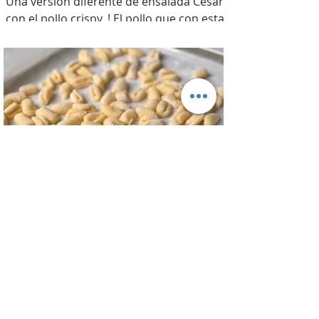
Una versión diferente de ensalada César
con el pollo crispy, ! El pollo que con esta
receta además te sirve para llevarlo al
trabajo y picotear a cualquier hora del
día, los croutons para otras ensaladas y
el aderezo que explota de sabor para
levantar cualquier plato! INGREDIENTES
Para el pollo: pechuga de pollo 2 u,
huevos 2 u, curry , pimienta negra c/n,
sal c/n, pan rallado y semillas de sesamo
Para el aderezo: Mostaza 1 cdta, dientes
de ajo 1 u, salsa inglesa 1 cdta, ju
Ñoquis de Papa - Gnocchi de Patata