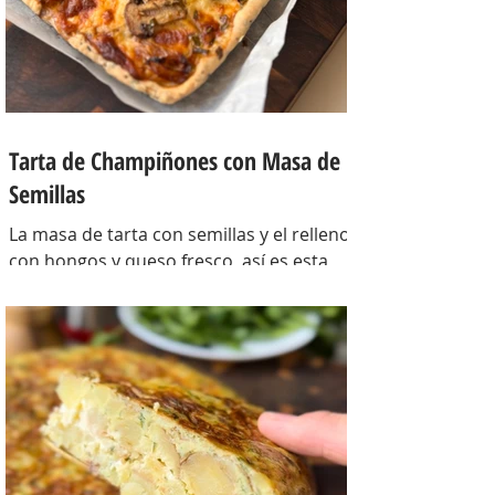
Tarta de Champiñones con Masa de
Semillas
La masa de tarta con semillas y el relleno
con hongos y queso fresco, así es esta
tarta con masa casera, una masa bien
crocante con un relleno con mucho
sabor y bien cremoso. INGREDIENTES
Para la masa: Harina 0000 280 gr,
manteca 80 gr, mix de semillas (puse
girasol, lino y sesamo) 50 gr y agua 100
gr. Para el relleno: Cebollas 2 u, queso
cremoso 200 gr, hongos fileteados 100