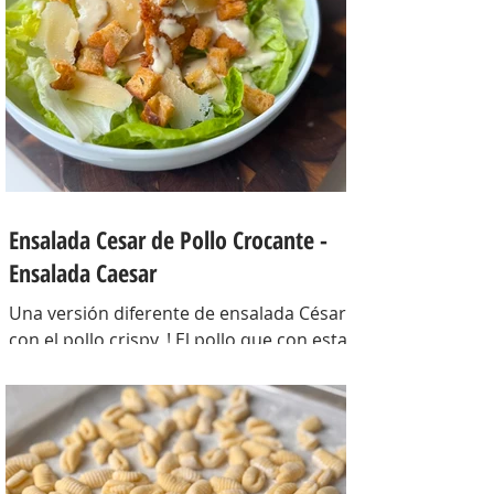
piel hasta que estén cocidos. En una
sartén com un poquito de aceite de oliva
coloc
Ensalada Cesar de Pollo Crocante -
Ensalada Caesar
Una versión diferente de ensalada César
con el pollo crispy, ! El pollo que con esta
receta además te sirve para llevarlo al
trabajo y picotear a cualquier hora del
día, los croutons para otras ensaladas y
el aderezo que explota de sabor para
levantar cualquier plato! INGREDIENTES