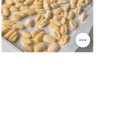
Para el pollo: pechuga de pollo 2 u,
huevos 2 u, curry , pimienta negra c/n,
sal c/n, pan rallado y semillas de sesamo
Para el aderezo: Mostaza 1 cdta, dientes
de ajo 1 u, salsa inglesa 1 cdta, ju
Ñoquis de Papa - Gnocchi de Patata
Una buena receta de ñoquis no es facil
de encontrar, pero con esta receta de
masa de ñoquis quedan increíbles. Unos
ñoquis livianos como las nubes! Una
receta que me traje con toda la técnica
VIDEO de la semana
de Italia y con algunos tips para
entender el porque de cada cosa en