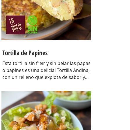
gr, huevos 3 u, tomillo 3/4 de cdta, sal
c/n, pimienta negra c/n, crema de leche
200 gr y la par
Tortilla de Papines
Esta tortilla sin freír y sin pelar las papas
o papines es una delicia! Tortilla Andina,
con un relleno que explota de sabor y
combina perfecto con las papas!
INGREDIENTES Papines hervidos con piel
800 gr, cebolla salteada 200 gr, diente de
ajo picado 1 u, huevos 6, perejil picado 2
cda, sal c/n, pimienta c/n y queso feta
desmenuzado o queso mantecoso 100
gr. PREPARACION Hervir los papines con