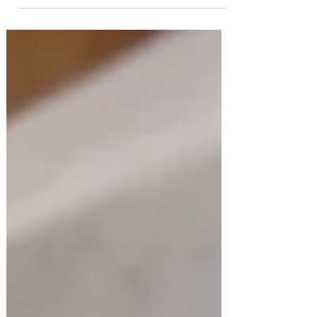
Estas galletas crocantes de queso se hacen
con muy pocos ingredientes y en tres
minutos está lista la masa! Crackers de
queso para la...