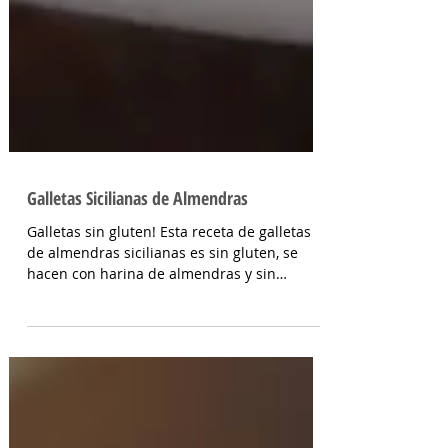
Galletas Sicilianas de Almendras
Galletas sin gluten! Esta receta de galletas
de almendras sicilianas es sin gluten, se
hacen con harina de almendras y sin
riquísimas, lo mejor de todo es que en
menos de 5 minutos entran al horno!
INGREDIENTES Almendras peladas o harina
de almendras 200 gr, azúcar @_hileret light
100 gr (equivalentes a 200 gramos de azúcar