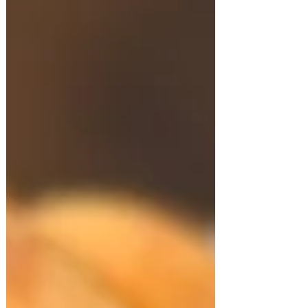
común), claras de huevo 3 u (si las claras son
de huevos grandes usar 2 u) y ralladura de
limón. PREPARACIÓN Procesar todos los
ingredientes hasta formar