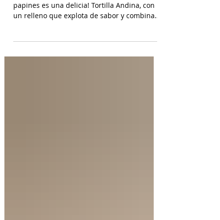
Tortilla de Papines
Esta tortilla sin freír y sin pelar las papas o
papines es una delicia! Tortilla Andina, con
un relleno que explota de sabor y combina
perfecto con las papas! INGREDIENTES
Papines hervidos con piel 800 gr, cebolla
salteada 200 gr, diente de ajo picado 1 u,
huevos 6, perejil picado 2 cda, sal c/n,
pimienta c/n y queso feta desmenuzado o
queso mantecoso 100 gr. PREPARACION
Hervir los papines con piel hasta que estén
cocidos. En una sartén com un poquito de
aceite de oliva coloc