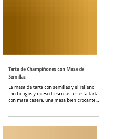
Tarta de Champiñones con Masa de
Semillas
La masa de tarta con semillas y el relleno
con hongos y queso fresco, así es esta tarta
con masa casera, una masa bien crocante
con un relleno con mucho sabor y bien
cremoso. INGREDIENTES Para la masa:
Harina 0000 280 gr, manteca 80 gr, mix de