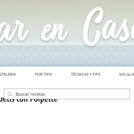
STELERIA
POR TIPO
TÉCNICAS Y TIPS
SIN GL
uetis con Polpette