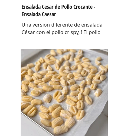
Ensalada Cesar de Pollo Crocante -
Ensalada Caesar
Una versión diferente de ensalada
César con el pollo crispy, ! El pollo
que con esta receta además te sirve
para llevarlo al trabajo y picotear a
cualquier hora del día, los croutons
para otras ensaladas y el aderezo
que explota de sabor para levantar
cualquier plato! INGREDIENTES Para
el pollo: pechuga de pollo 2 u,
huevos 2 u, curry , pimienta negra
c/n, sal c/n, pan rallado y semillas de
sesamo Para el aderezo: Mostaza 1
cdta, dientes de ajo 1 u, salsa inglesa
1 cdta, ju