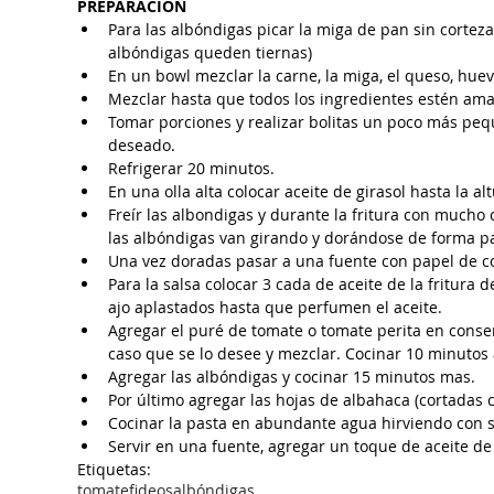
PREPARACIÓN
Para las albóndigas picar la miga de pan sin corteza
albóndigas queden tiernas)
En un bowl mezclar la carne, la miga, el queso, huevo
Mezclar hasta que todos los ingredientes estén am
Tomar porciones y realizar bolitas un poco más pe
deseado.
Refrigerar 20 minutos.
En una olla alta colocar aceite de girasol hasta la al
Freír las albondigas y durante la fritura con mucho 
las albóndigas van girando y dorándose de forma pa
Una vez doradas pasar a una fuente con papel de c
Para la salsa colocar 3 cada de aceite de la fritura 
ajo aplastados hasta que perfumen el aceite.
Agregar el puré de tomate o tomate perita en conse
caso que se lo desee y mezclar. Cocinar 10 minutos 
Agregar las albóndigas y cocinar 15 minutos mas.
Por último agregar las hojas de albahaca (cortadas 
Cocinar la pasta en abundante agua hirviendo con sal
Servir en una fuente, agregar un toque de aceite de ol
Etiquetas:
tomate
fideos
albóndigas