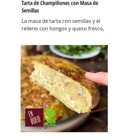
Tarta de Champiñones con Masa de
Semillas
La masa de tarta con semillas y el
relleno con hongos y queso fresco,
así es esta tarta con masa casera,
una masa bien crocante con un
relleno con mucho sabor y bien
cremoso. INGREDIENTES Para la
masa: Harina 0000 280 gr, manteca
80 gr, mix de semillas (puse girasol,
lino y sesamo) 50 gr y agua 100 gr.
Para el relleno: Cebollas 2 u, queso
cremoso 200 gr, hongos fileteados
100 gr, huevos 3 u, tomillo 3/4 de
cdta, sal c/n, pimienta negra c/n,
crema de leche 200 gr y la par