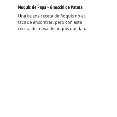
Ñoquis de Papa - Gnocchi de Patata
Una buena receta de ñoquis no es
facil de encontrar, pero con esta
receta de masa de ñoquis quedan
increíbles. Unos ñoquis livianos
como las nubes! Una receta que me
traje con toda la técnica de Italia y
con algunos tips para entender el
porque de cada cosa en estos
ñoquis ! Hay una antes y un después
de esta receta! EL porque de cada
cosa Papa colorada: Tiene menos
humedad, es mas seca… al tener
menos humedad la masa absorbe
menos harina, por lo tanto quedan
mas livianos! Ad