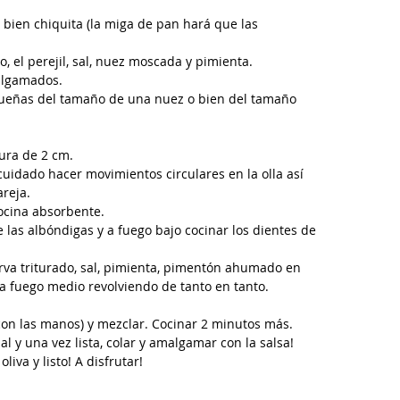
 bien chiquita (la miga de pan hará que las 
, el perejil, sal, nuez moscada y pimienta.
algamados.
queñas del tamaño de una nuez o bien del tamaño 
tura de 2 cm.
cuidado hacer movimientos circulares en la olla así 
reja.
ocina absorbente.
de las albóndigas y a fuego bajo cocinar los dientes de 
rva triturado, sal, pimienta, pimentón ahumado en 
a fuego medio revolviendo de tanto en tanto.
con las manos) y mezclar. Cocinar 2 minutos más.
 y una vez lista, colar y amalgamar con la salsa!
iva y listo! A disfrutar!