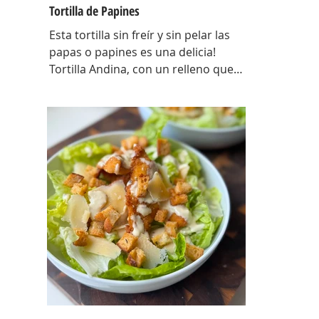
Tortilla de Papines
Esta tortilla sin freír y sin pelar las
papas o papines es una delicia!
Tortilla Andina, con un relleno que
explota de sabor y combina perfecto
con las papas! INGREDIENTES
Papines hervidos con piel 800 gr,
cebolla salteada 200 gr, diente de ajo
picado 1 u, huevos 6, perejil picado 2
cda, sal c/n, pimienta c/n y queso
feta desmenuzado o queso
mantecoso 100 gr. PREPARACION
Hervir los papines con piel hasta que
estén cocidos. En una sartén com un
poquito de aceite de oliva coloc