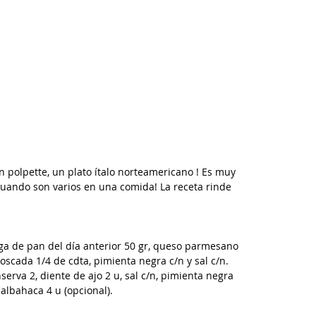
 polpette, un plato ítalo norteamericano ! Es muy 
cuando son varios en una comida! La receta rinde 
ga de pan del día anterior 50 gr, queso parmesano 
moscada 1/4 de cdta, pimienta negra c/n y sal c/n.
erva 2, diente de ajo 2 u, sal c/n, pimienta negra 
albahaca 4 u (opcional).