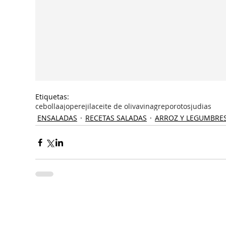
Etiquetas:
cebolla
ajo
perejil
aceite de oliva
vinagre
porotos
judias
ENSALADAS
RECETAS SALADAS
ARROZ Y LEGUMBRE