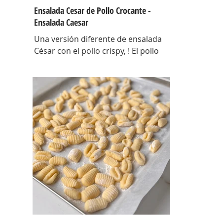
Ensalada Cesar de Pollo Crocante -
Ensalada Caesar
Una versión diferente de ensalada
César con el pollo crispy, ! El pollo
que con esta receta además te sirve
para llevarlo al trabajo y picotear a
cualquier hora del día, los croutons
para otras ensaladas y el aderezo
que explota de sabor para levantar
cualquier plato! INGREDIENTES Para
el pollo: pechuga de pollo 2 u,
huevos 2 u, curry , pimienta negra
c/n, sal c/n, pan rallado y semillas de
sesamo Para el aderezo: Mostaza 1
cdta, dientes de ajo 1 u, salsa inglesa
1 cdta, ju