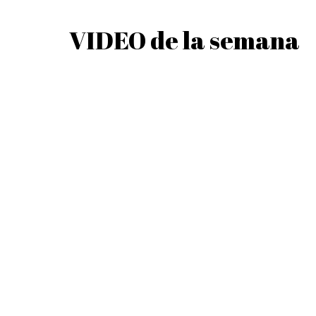
Tomates Secos y Albahaca
VIDEO de la semana