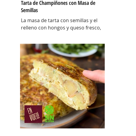
Tarta de Champiñones con Masa de
Semillas
La masa de tarta con semillas y el
relleno con hongos y queso fresco,
así es esta tarta con masa casera,
una masa bien crocante con un
relleno con mucho sabor y bien
cremoso. INGREDIENTES Para la
masa: Harina 0000 280 gr, manteca
80 gr, mix de semillas (puse girasol,
lino y sesamo) 50 gr y agua 100 gr.
Para el relleno: Cebollas 2 u, queso
cremoso 200 gr, hongos fileteados
100 gr, huevos 3 u, tomillo 3/4 de
cdta, sal c/n, pimienta negra c/n,
crema de leche 200 gr y la par