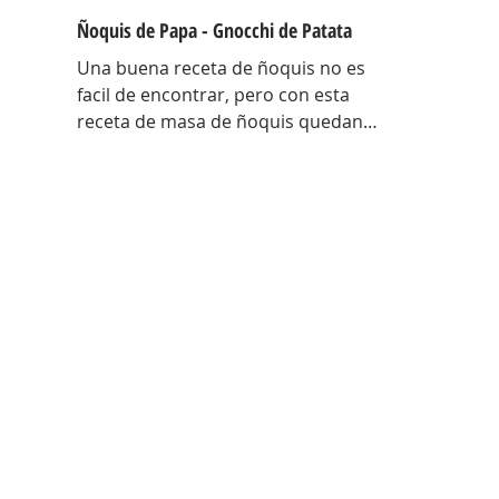
Ñoquis de Papa - Gnocchi de Patata
Una buena receta de ñoquis no es
facil de encontrar, pero con esta
receta de masa de ñoquis quedan
increíbles. Unos ñoquis livianos
como las nubes! Una receta que me
traje con toda la técnica de Italia y
con algunos tips para entender el
porque de cada cosa en estos
ñoquis ! Hay una antes y un después
de esta receta! EL porque de cada
cosa Papa colorada: Tiene menos
humedad, es mas seca… al tener
menos humedad la masa absorbe
menos harina, por lo tanto quedan
mas livianos! Ad