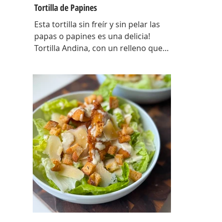
Tortilla de Papines
Esta tortilla sin freír y sin pelar las
papas o papines es una delicia!
Tortilla Andina, con un relleno que
explota de sabor y combina perfecto
con las papas! INGREDIENTES
Papines hervidos con piel 800 gr,
cebolla salteada 200 gr, diente de ajo
picado 1 u, huevos 6, perejil picado 2
cda, sal c/n, pimienta c/n y queso
feta desmenuzado o queso
mantecoso 100 gr. PREPARACION
Hervir los papines con piel hasta que
estén cocidos. En una sartén com un
poquito de aceite de oliva coloc