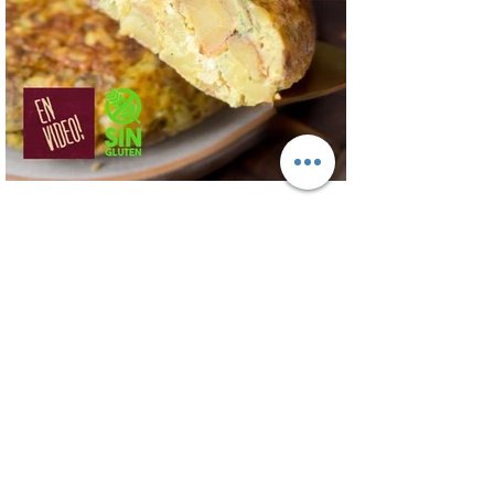
cremoso 200 gr, hongos fileteados 100
gr, huevos 3 u, tomillo 3/4 de cdta, sal
c/n, pimienta negra c/n, crema de leche
200 gr y la par
Tortilla de Papines
Esta tortilla sin freír y sin pelar las papas
o papines es una delicia! Tortilla Andina,
con un relleno que explota de sabor y
combina perfecto con las papas!
INGREDIENTES Papines hervidos con piel
800 gr, cebolla salteada 200 gr, diente de
ajo picado 1 u, huevos 6, perejil picado 2
cda, sal c/n, pimienta c/n y queso feta
desmenuzado o queso mantecoso 100