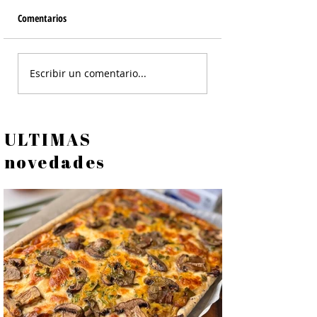
Comentarios
Masa para Empanadas
Tarta de Brócoli - R
Escribir un comentario...
Casera
Masa y Relleno
ULTIMAS
novedades