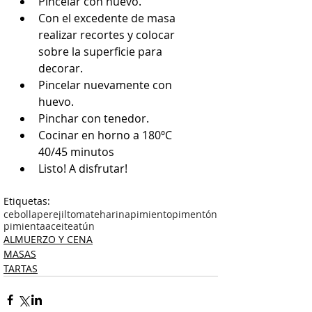
Pincelar con huevo.  
Con el excedente de masa 
realizar recortes y colocar 
sobre la superficie para 
decorar.  
Pincelar nuevamente con 
huevo.  
Pinchar con tenedor.  
Cocinar en horno a 180ºC 
40/45 minutos  
Listo! A disfrutar!
Etiquetas:
cebolla
perejil
tomate
harina
pimiento
pimentón
pimienta
aceite
atún
ALMUERZO Y CENA
MASAS
TARTAS