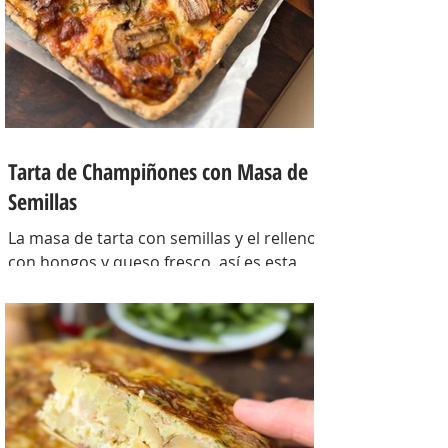
Tarta de Champiñones con Masa de
Semillas
La masa de tarta con semillas y el relleno
con hongos y queso fresco, así es esta
tarta con masa casera, una masa bien
crocante con un relleno con mucho
sabor y bien cremoso. INGREDIENTES
Para la masa: Harina 0000 280 gr,
manteca 80 gr, mix de semillas (puse
girasol, lino y sesamo) 50 gr y agua 100
gr. Para el relleno: Cebollas 2 u, queso