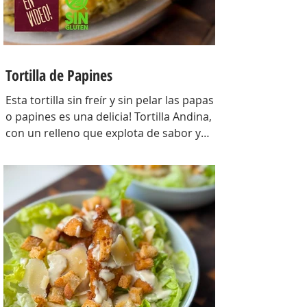
Tortilla de Papines
Esta tortilla sin freír y sin pelar las papas
o papines es una delicia! Tortilla Andina,
con un relleno que explota de sabor y
combina perfecto con las papas!
INGREDIENTES Papines hervidos con piel
800 gr, cebolla salteada 200 gr, diente de
ajo picado 1 u, huevos 6, perejil picado 2
cda, sal c/n, pimienta c/n y queso feta
desmenuzado o queso mantecoso 100
gr. PREPARACION Hervir los papines con
piel hasta que estén cocidos. En una
sartén com un poquito de aceite de oliva
coloc