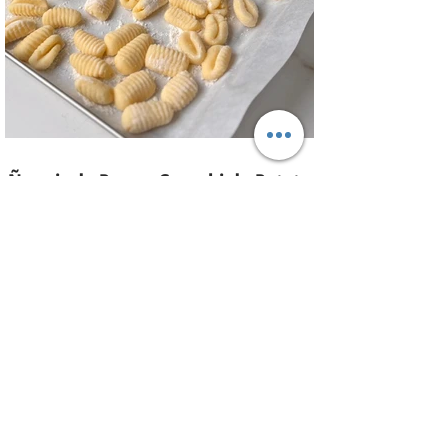
Para el aderezo: Mostaza 1 cdta, dientes
de ajo 1 u, salsa inglesa 1 cdta, ju
Ñoquis de Papa - Gnocchi de Patata
Una buena receta de ñoquis no es facil
de encontrar, pero con esta receta de
masa de ñoquis quedan increíbles. Unos
ñoquis livianos como las nubes! Una
receta que me traje con toda la técnica
VIDEO de la semana
de Italia y con algunos tips para
entender el porque de cada cosa en
estos ñoquis ! Hay una antes y un
después de esta receta! EL porque de
cada cosa Papa colorada: Tiene menos