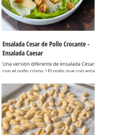
Ensalada Cesar de Pollo Crocante -
Ensalada Caesar
Una versión diferente de ensalada César
con el pollo crispy, ! El pollo que con esta
receta además te sirve para llevarlo al
trabajo y picotear a cualquier hora del
día, los croutons para otras ensaladas y
el aderezo que explota de sabor para
levantar cualquier plato! INGREDIENTES
Para el pollo: pechuga de pollo 2 u,
huevos 2 u, curry , pimienta negra c/n,
sal c/n, pan rallado y semillas de sesamo