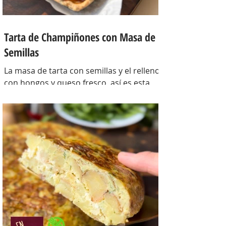
Tarta de Champiñones con Masa de
Semillas
La masa de tarta con semillas y el relleno
con hongos y queso fresco, así es esta
tarta con masa casera, una masa bien
crocante con un relleno con mucho
sabor y bien cremoso. INGREDIENTES
Para la masa: Harina 0000 280 gr,
manteca 80 gr, mix de semillas (puse
girasol, lino y sesamo) 50 gr y agua 100
gr. Para el relleno: Cebollas 2 u, queso
cremoso 200 gr, hongos fileteados 100
gr, huevos 3 u, tomillo 3/4 de cdta, sal
c/n, pimienta negra c/n, crema de leche
200 gr y la par