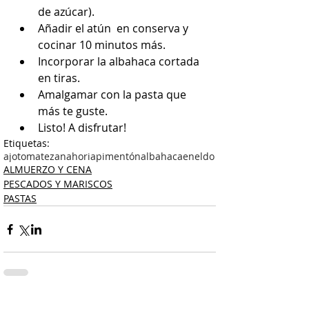
de azúcar).  
Añadir el atún  en conserva y 
cocinar 10 minutos más.  
Incorporar la albahaca cortada 
en tiras.  
Amalgamar con la pasta que 
más te guste.  
Listo! A disfrutar! 
Etiquetas:
ajo
tomate
zanahoria
pimentón
albahaca
eneldo
ALMUERZO Y CENA
PESCADOS Y MARISCOS
PASTAS