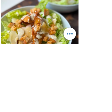
800 gr, cebolla salteada 200 gr, diente de
ajo picado 1 u, huevos 6, perejil picado 2
cda, sal c/n, pimienta c/n y queso feta
desmenuzado o queso mantecoso 100
gr. PREPARACION Hervir los papines con
piel hasta que estén cocidos. En una
sartén com un poquito de aceite de oliva
coloc
Ensalada Cesar de Pollo Crocante -
Ensalada Caesar
Una versión diferente de ensalada César
con el pollo crispy, ! El pollo que con esta