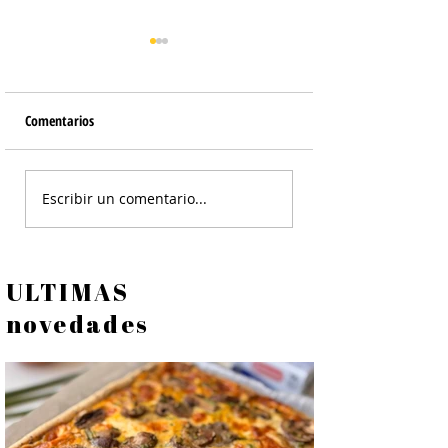
Comentarios
Tortilla de Papines
Ensalada Cesar de Po
Escribir un comentario...
Crocante - Ensalada
ULTIMAS
novedades