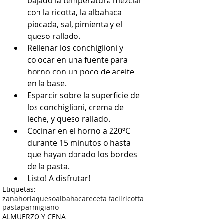
bajado la temperatura mezclar 
con la ricotta, la albahaca 
piocada, sal, pimienta y el 
queso rallado.  
Rellenar los conchiglioni y 
colocar en una fuente para 
horno con un poco de aceite 
en la base.  
Esparcir sobre la superficie de 
los conchiglioni, crema de 
leche, y queso rallado.  
Cocinar en el horno a 220ºC 
durante 15 minutos o hasta 
que hayan dorado los bordes 
de la pasta.  
Listo! A disfrutar! 
Etiquetas:
zanahoria
queso
albahaca
receta facil
ricotta
pasta
parmigiano
ALMUERZO Y CENA