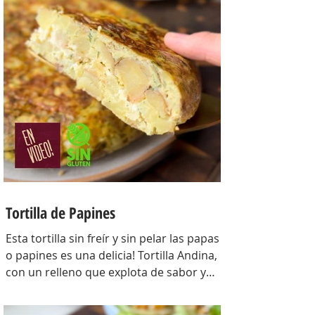
Para la masa: Harina 0000 280 gr,
manteca 80 gr, mix de semillas (puse
girasol, lino y sesamo) 50 gr y agua 100
gr. Para el relleno: Cebollas 2 u, queso
cremoso 200 gr, hongos fileteados 100
gr, huevos 3 u, tomillo 3/4 de cdta, sal
c/n, pimienta negra c/n, crema de leche
200 gr y la par
Tortilla de Papines
Esta tortilla sin freír y sin pelar las papas
o papines es una delicia! Tortilla Andina,
con un relleno que explota de sabor y
combina perfecto con las papas!
INGREDIENTES Papines hervidos con piel