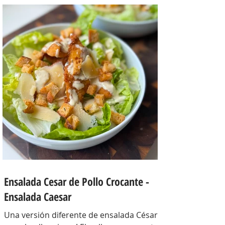
INGREDIENTES Papines hervidos con piel
800 gr, cebolla salteada 200 gr, diente de
ajo picado 1 u, huevos 6, perejil picado 2
cda, sal c/n, pimienta c/n y queso feta
desmenuzado o queso mantecoso 100
gr. PREPARACION Hervir los papines con
piel hasta que estén cocidos. En una
sartén com un poquito de aceite de oliva
coloc
Ensalada Cesar de Pollo Crocante -
Ensalada Caesar
Una versión diferente de ensalada César