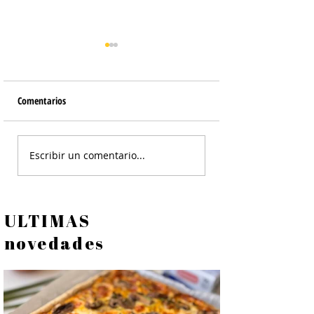
Comentarios
Tortilla de Papines
Ensalada Cesar de Po
Escribir un comentario...
Crocante - Ensalada
ULTIMAS
novedades