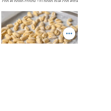
con el pollo crispy, ! El pollo que con esta
receta además te sirve para llevarlo al
trabajo y picotear a cualquier hora del
día, los croutons para otras ensaladas y
el aderezo que explota de sabor para
levantar cualquier plato! INGREDIENTES
Para el pollo: pechuga de pollo 2 u,
huevos 2 u, curry , pimienta negra c/n,
sal c/n, pan rallado y semillas de sesamo
Para el aderezo: Mostaza 1 cdta, dientes
de ajo 1 u, salsa inglesa 1 cdta, ju
Ñoquis de Papa - Gnocchi de Patata
Una buena receta de ñoquis no es facil