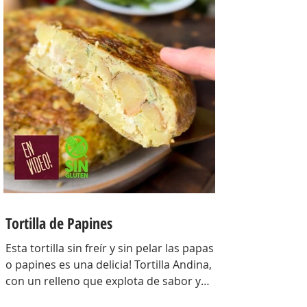
sabor y bien cremoso. INGREDIENTES
Para la masa: Harina 0000 280 gr,
manteca 80 gr, mix de semillas (puse
girasol, lino y sesamo) 50 gr y agua 100
gr. Para el relleno: Cebollas 2 u, queso
cremoso 200 gr, hongos fileteados 100
gr, huevos 3 u, tomillo 3/4 de cdta, sal
c/n, pimienta negra c/n, crema de leche
200 gr y la par
Tortilla de Papines
Esta tortilla sin freír y sin pelar las papas
o papines es una delicia! Tortilla Andina,
con un relleno que explota de sabor y
combina perfecto con las papas!