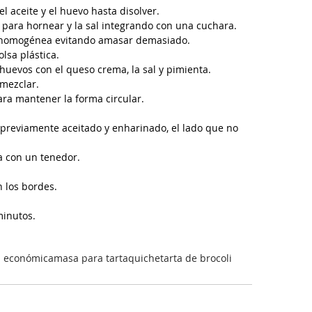
l aceite y el huevo hasta disolver.  
 para hornear y la sal integrando con una cuchara.  
y homogénea evitando amasar demasiado.  
sa plástica.  
 huevos con el queso crema, la sal y pimienta.  
mezclar.  
ara mantener la forma circular.  
  
previamente aceitado y enharinado, el lado que no 
a con un tenedor.  
los bordes.  
inutos.  
 económica
masa para tarta
quiche
tarta de brocoli