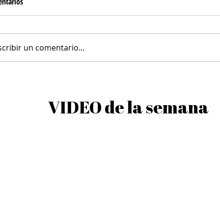
ntarios
Tortilla de Papines
scribir un comentario...
Tarta de Champiñones con Masa
de Semillas
VIDEO de la semana