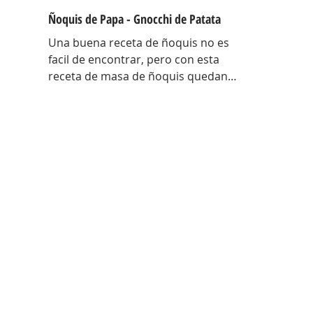
Ñoquis de Papa - Gnocchi de Patata
Una buena receta de ñoquis no es
facil de encontrar, pero con esta
receta de masa de ñoquis quedan
increíbles. Unos ñoquis livianos
como las nubes! Una receta que me
traje con toda la técnica de Italia y
con algunos tips para entender el
porque de cada cosa en estos
ñoquis ! Hay una antes y un después
de esta receta! EL porque de cada
cosa Papa colorada: Tiene menos
humedad, es mas seca… al tener
menos humedad la masa absorbe
menos harina, por lo tanto quedan
mas livianos! Ad