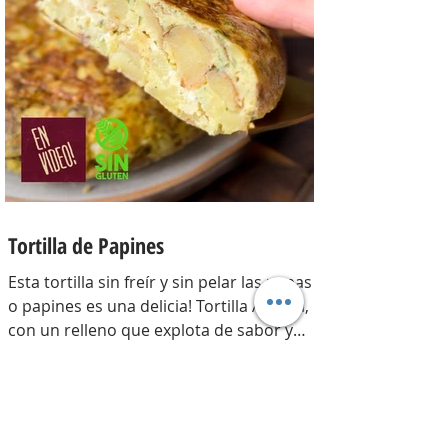
gr. Para el relleno: Cebollas 2 u, queso
cremoso 200 gr, hongos fileteados 100
gr, huevos 3 u, tomillo 3/4 de cdta, sal
c/n, pimienta negra c/n, crema de leche
200 gr y la par
Tortilla de Papines
Esta tortilla sin freír y sin pelar las papas
o papines es una delicia! Tortilla Andina,
con un relleno que explota de sabor y
combina perfecto con las papas!
INGREDIENTES Papines hervidos con piel
800 gr, cebolla salteada 200 gr, diente de
ajo picado 1 u, huevos 6, perejil picado 2