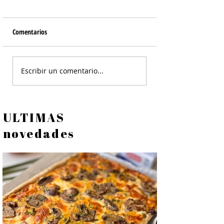
Comentarios
Tortilla de Papines
Ensalada Cesar de Po
Escribir un comentario...
Crocante - Ensalada
ULTIMAS
novedades