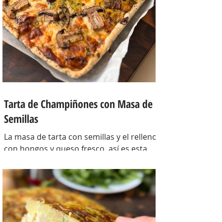
Tarta de Champiñones con Masa de
Semillas
La masa de tarta con semillas y el relleno
con hongos y queso fresco, así es esta
tarta con masa casera, una masa bien
crocante con un relleno con mucho
sabor y bien cremoso. INGREDIENTES
Para la masa: Harina 0000 280 gr,
manteca 80 gr, mix de semillas (puse
girasol, lino y sesamo) 50 gr y agua 100