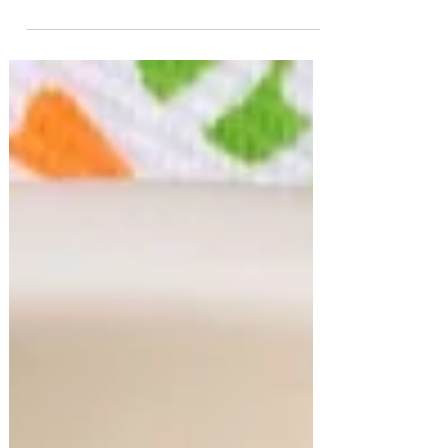
Trocitos de Pollo Rebozados al Horno
Estos trocitos de pollo están rebozados con
una mezcla que lleva un poco de aceite, por
lo que no requiere aceite adicional en la
asadera...