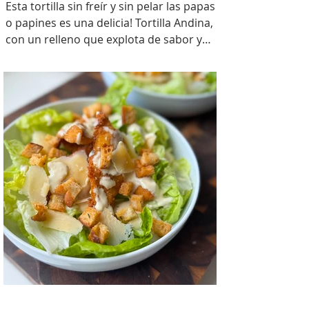
Esta tortilla sin freír y sin pelar las papas
o papines es una delicia! Tortilla Andina,
con un relleno que explota de sabor y
combina perfecto con las papas!
INGREDIENTES Papines hervidos con piel
800 gr, cebolla salteada 200 gr, diente de
ajo picado 1 u, huevos 6, perejil picado 2
cda, sal c/n, pimienta c/n y queso feta
desmenuzado o queso mantecoso 100
gr. PREPARACION Hervir los papines con
piel hasta que estén cocidos. En una
sartén com un poquito de aceite de oliva
coloc