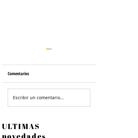
Comentarios
Arroz con Mariscos
Ensalada de Palta y
Escribir un comentario...
Langostinos
ULTIMAS
novedades