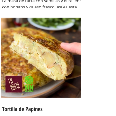
La masa de tarta con semillas y el relleno
con hongos y queso fresco, así es esta
tarta con masa casera, una masa bien
crocante con un relleno con mucho
sabor y bien cremoso. INGREDIENTES
Para la masa: Harina 0000 280 gr,
manteca 80 gr, mix de semillas (puse
girasol, lino y sesamo) 50 gr y agua 100
gr. Para el relleno: Cebollas 2 u, queso
cremoso 200 gr, hongos fileteados 100
gr, huevos 3 u, tomillo 3/4 de cdta, sal
c/n, pimienta negra c/n, crema de leche
200 gr y la par
Tortilla de Papines