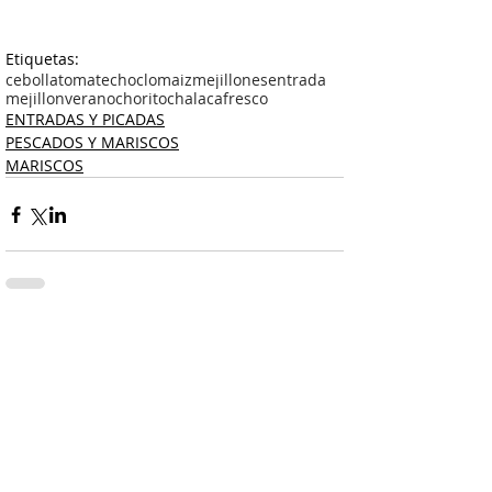
Etiquetas:
cebolla
tomate
choclo
maiz
mejillones
entrada
mejillon
verano
chorito
chalaca
fresco
ENTRADAS Y PICADAS
PESCADOS Y MARISCOS
MARISCOS