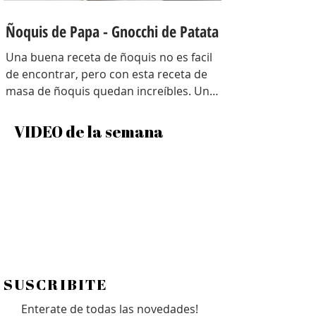
Ñoquis de Papa - Gnocchi de Patata
Una buena receta de ñoquis no es facil
de encontrar, pero con esta receta de
masa de ñoquis quedan increíbles. Unos
ñoquis livianos como las nubes! Una
receta que me traje con toda la técnica
VIDEO de la semana
de Italia y con algunos tips para
entender el porque de cada cosa en
estos ñoquis ! Hay una antes y un
después de esta receta! EL porque de
cada cosa Papa colorada: Tiene menos
humedad, es mas seca… al tener menos
humedad la masa absorbe menos
harina, por lo tanto quedan mas
livianos! Ad
SUSCRIBITE
Enterate de todas las novedades!