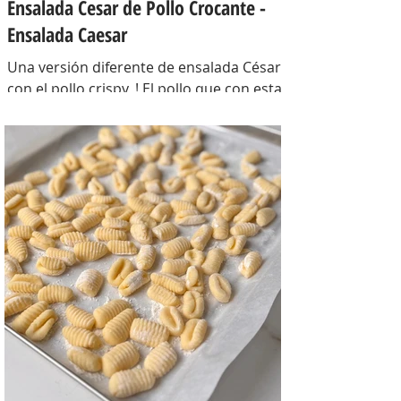
Ensalada Cesar de Pollo Crocante -
Ensalada Caesar
Una versión diferente de ensalada César
con el pollo crispy, ! El pollo que con esta
receta además te sirve para llevarlo al
trabajo y picotear a cualquier hora del
día, los croutons para otras ensaladas y
el aderezo que explota de sabor para
levantar cualquier plato! INGREDIENTES
Para el pollo: pechuga de pollo 2 u,
huevos 2 u, curry , pimienta negra c/n,
sal c/n, pan rallado y semillas de sesamo
Para el aderezo: Mostaza 1 cdta, dientes
de ajo 1 u, salsa inglesa 1 cdta, ju