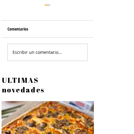
Comentarios
Chutney de Tomate
Dulce de Tomate y C
Escribir un comentario...
ULTIMAS
novedades