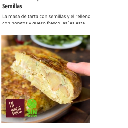
Semillas
La masa de tarta con semillas y el relleno
con hongos y queso fresco, así es esta
tarta con masa casera, una masa bien
crocante con un relleno con mucho
sabor y bien cremoso. INGREDIENTES
Para la masa: Harina 0000 280 gr,
manteca 80 gr, mix de semillas (puse
girasol, lino y sesamo) 50 gr y agua 100
gr. Para el relleno: Cebollas 2 u, queso
cremoso 200 gr, hongos fileteados 100
gr, huevos 3 u, tomillo 3/4 de cdta, sal
c/n, pimienta negra c/n, crema de leche
200 gr y la par