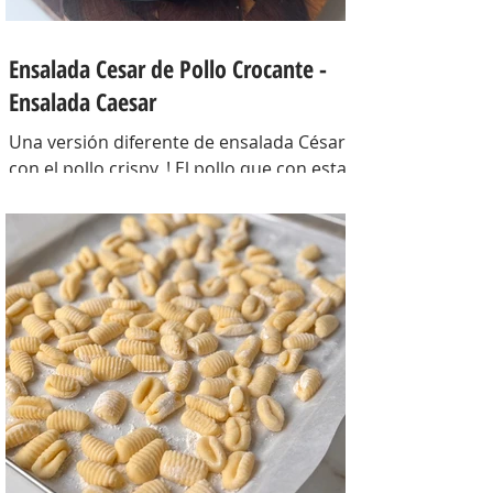
Ensalada Cesar de Pollo Crocante -
Ensalada Caesar
Una versión diferente de ensalada César
con el pollo crispy, ! El pollo que con esta
receta además te sirve para llevarlo al
trabajo y picotear a cualquier hora del
día, los croutons para otras ensaladas y
el aderezo que explota de sabor para
levantar cualquier plato! INGREDIENTES
Para el pollo: pechuga de pollo 2 u,
huevos 2 u, curry , pimienta negra c/n,
sal c/n, pan rallado y semillas de sesamo
Para el aderezo: Mostaza 1 cdta, dientes
de ajo 1 u, salsa inglesa 1 cdta, ju