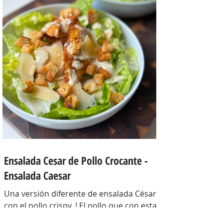
ajo picado 1 u, huevos 6, perejil picado 2
cda, sal c/n, pimienta c/n y queso feta
desmenuzado o queso mantecoso 100
gr. PREPARACION Hervir los papines con
piel hasta que estén cocidos. En una
sartén com un poquito de aceite de oliva
coloc
Ensalada Cesar de Pollo Crocante -
Ensalada Caesar
Una versión diferente de ensalada César
con el pollo crispy, ! El pollo que con esta
receta además te sirve para llevarlo al