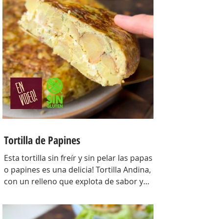
manteca 80 gr, mix de semillas (puse
girasol, lino y sesamo) 50 gr y agua 100
gr. Para el relleno: Cebollas 2 u, queso
cremoso 200 gr, hongos fileteados 100
gr, huevos 3 u, tomillo 3/4 de cdta, sal
c/n, pimienta negra c/n, crema de leche
200 gr y la par
Tortilla de Papines
Esta tortilla sin freír y sin pelar las papas
o papines es una delicia! Tortilla Andina,
con un relleno que explota de sabor y
combina perfecto con las papas!
INGREDIENTES Papines hervidos con piel
800 gr, cebolla salteada 200 gr, diente de