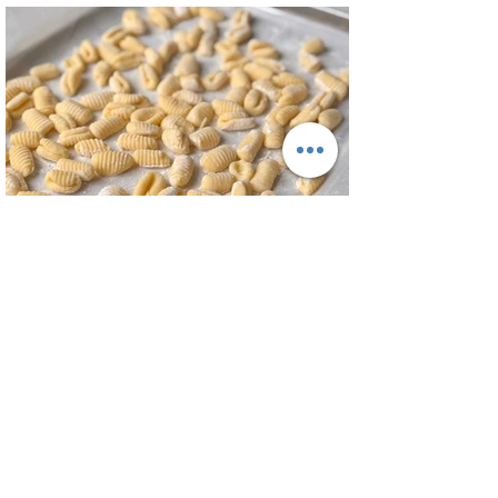
trabajo y picotear a cualquier hora del
día, los croutons para otras ensaladas y
el aderezo que explota de sabor para
levantar cualquier plato! INGREDIENTES
Para el pollo: pechuga de pollo 2 u,
huevos 2 u, curry , pimienta negra c/n,
sal c/n, pan rallado y semillas de sesamo
Para el aderezo: Mostaza 1 cdta, dientes
de ajo 1 u, salsa inglesa 1 cdta, ju
Ñoquis de Papa - Gnocchi de Patata
Una buena receta de ñoquis no es facil
de encontrar, pero con esta receta de
masa de ñoquis quedan increíbles. Unos