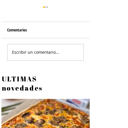
Comentarios
Tortilla de Papines
Ensalada Cesar de Po
Escribir un comentario...
Crocante - Ensalada
ULTIMAS
novedades