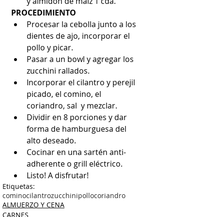
y almidón de maíz 1 cda. 
PROCEDIMIENTO
Procesar la cebolla junto a los 
dientes de ajo, incorporar el 
pollo y picar.  
Pasar a un bowl y agregar los 
zucchini rallados.  
Incorporar el cilantro y perejil 
picado, el comino, el 
coriandro, sal  y mezclar.  
Dividir en 8 porciones y dar 
forma de hamburguesa del 
alto deseado.  
Cocinar en una sartén anti-
adherente o grill eléctrico.  
Listo! A disfrutar! 
Etiquetas:
comino
cilantro
zucchini
pollo
coriandro
ALMUERZO Y CENA
CARNES