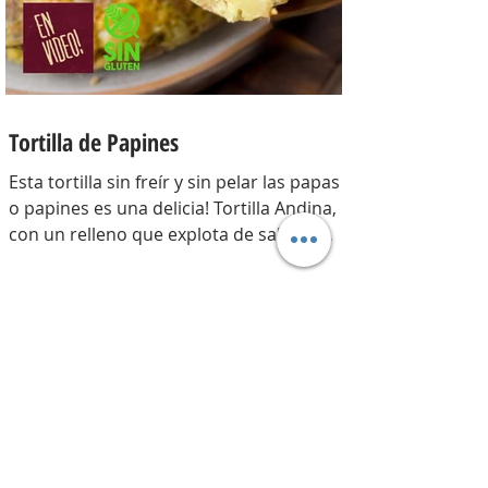
200 gr y la par
Tortilla de Papines
Esta tortilla sin freír y sin pelar las papas
o papines es una delicia! Tortilla Andina,
con un relleno que explota de sabor y
combina perfecto con las papas!
INGREDIENTES Papines hervidos con piel
800 gr, cebolla salteada 200 gr, diente de
ajo picado 1 u, huevos 6, perejil picado 2
cda, sal c/n, pimienta c/n y queso feta
desmenuzado o queso mantecoso 100
gr. PREPARACION Hervir los papines con
piel hasta que estén cocidos. En una
sartén com un poquito de aceite de oliva