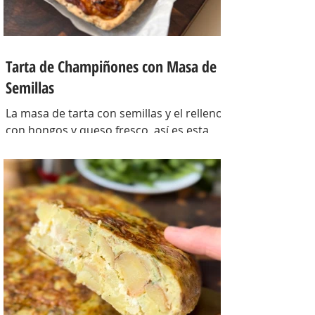
Tarta de Champiñones con Masa de
Semillas
La masa de tarta con semillas y el relleno
con hongos y queso fresco, así es esta
tarta con masa casera, una masa bien
crocante con un relleno con mucho
sabor y bien cremoso. INGREDIENTES
Para la masa: Harina 0000 280 gr,
manteca 80 gr, mix de semillas (puse
girasol, lino y sesamo) 50 gr y agua 100
gr. Para el relleno: Cebollas 2 u, queso
cremoso 200 gr, hongos fileteados 100
gr, huevos 3 u, tomillo 3/4 de cdta, sal
c/n, pimienta negra c/n, crema de leche