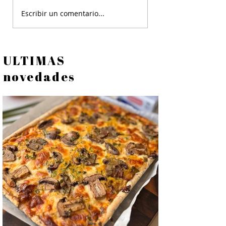
Lajas de Yogurt y Fru
Escribir un comentario...
Snacks de Yogurt
ULTIMAS
novedades