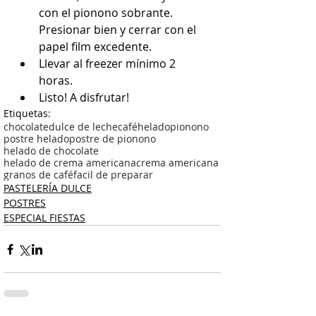
con el pionono sobrante. 
Presionar bien y cerrar con el 
papel film excedente.  
Llevar al freezer mínimo 2 
horas.  
Listo! A disfrutar! 
Etiquetas:
chocolate
dulce de leche
café
helado
pionono
postre helado
postre de pionono
helado de chocolate
helado de crema americana
crema americana
granos de café
facil de preparar
PASTELERÍA DULCE
POSTRES
ESPECIAL FIESTAS