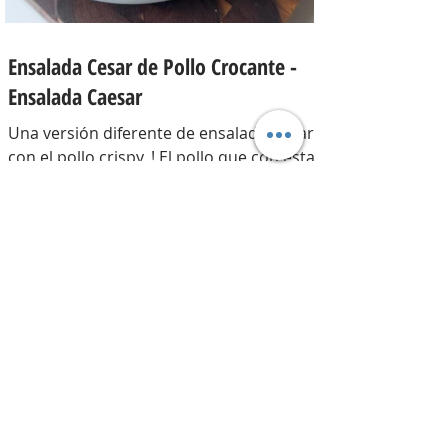
Ensalada Cesar de Pollo Crocante -
Ensalada Caesar
Una versión diferente de ensalada César
con el pollo crispy, ! El pollo que con esta
receta además te sirve para llevarlo al
trabajo y picotear a cualquier hora del
día, los croutons para otras ensaladas y
el aderezo que explota de sabor para
levantar cualquier plato! INGREDIENTES
Para el pollo: pechuga de pollo 2 u,
huevos 2 u, curry , pimienta negra c/n,
sal c/n, pan rallado y semillas de sesamo
Para el aderezo: Mostaza 1 cdta, dientes
de ajo 1 u, salsa inglesa 1 cdta, ju