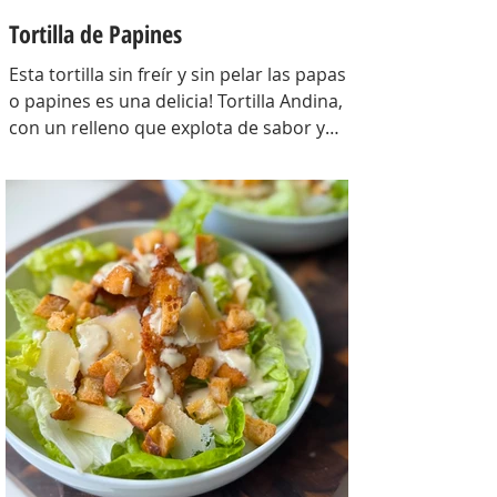
Tortilla de Papines
Esta tortilla sin freír y sin pelar las papas
o papines es una delicia! Tortilla Andina,
con un relleno que explota de sabor y
combina perfecto con las papas!
INGREDIENTES Papines hervidos con piel
800 gr, cebolla salteada 200 gr, diente de
ajo picado 1 u, huevos 6, perejil picado 2
cda, sal c/n, pimienta c/n y queso feta
desmenuzado o queso mantecoso 100
gr. PREPARACION Hervir los papines con
piel hasta que estén cocidos. En una
sartén com un poquito de aceite de oliva
coloc