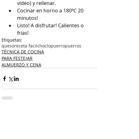
video) y rellenar.  
Cocinar en horno a 180ºC 20 
minutos!  
Listo! A disfrutar! Calientes o 
frías! 
Etiquetas:
queso
receta facil
choclo
puerro
puerros
TÉCNICA DE COCINA
PARA FESTEJAR
ALMUERZO Y CENA