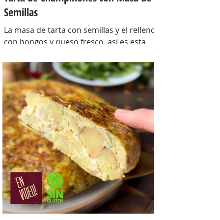
Semillas
La masa de tarta con semillas y el relleno
con hongos y queso fresco, así es esta
tarta con masa casera, una masa bien
crocante con un relleno con mucho
sabor y bien cremoso. INGREDIENTES
Para la masa: Harina 0000 280 gr,
manteca 80 gr, mix de semillas (puse
girasol, lino y sesamo) 50 gr y agua 100
gr. Para el relleno: Cebollas 2 u, queso
cremoso 200 gr, hongos fileteados 100
gr, huevos 3 u, tomillo 3/4 de cdta, sal
c/n, pimienta negra c/n, crema de leche
200 gr y la par