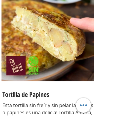
Para la masa: Harina 0000 280 gr,
manteca 80 gr, mix de semillas (puse
girasol, lino y sesamo) 50 gr y agua 100
gr. Para el relleno: Cebollas 2 u, queso
cremoso 200 gr, hongos fileteados 100
gr, huevos 3 u, tomillo 3/4 de cdta, sal
c/n, pimienta negra c/n, crema de leche
200 gr y la par
Tortilla de Papines
Esta tortilla sin freír y sin pelar las papas
o papines es una delicia! Tortilla Andina,
con un relleno que explota de sabor y
combina perfecto con las papas!
INGREDIENTES Papines hervidos con piel