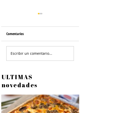
Comentarios
Ñoquis de Papa - Gnocchi de
Galletas Sicilianas d
Escribir un comentario...
Patata
Almendras
ULTIMAS
novedades