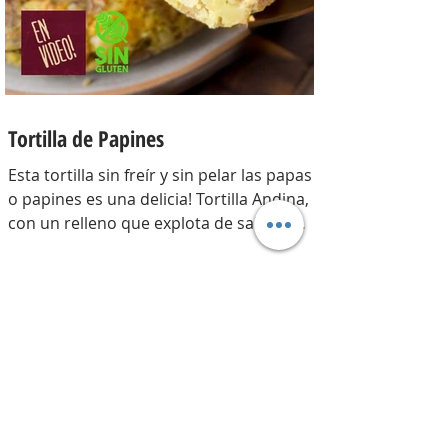
200 gr y la par
Tortilla de Papines
Esta tortilla sin freír y sin pelar las papas
o papines es una delicia! Tortilla Andina,
con un relleno que explota de sabor y
combina perfecto con las papas!
INGREDIENTES Papines hervidos con piel
800 gr, cebolla salteada 200 gr, diente de
ajo picado 1 u, huevos 6, perejil picado 2
cda, sal c/n, pimienta c/n y queso feta
desmenuzado o queso mantecoso 100
gr. PREPARACION Hervir los papines con
piel hasta que estén cocidos. En una
sartén com un poquito de aceite de oliva