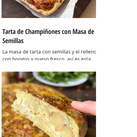
Tarta de Champiñones con Masa de
Semillas
La masa de tarta con semillas y el relleno
con hongos y queso fresco, así es esta
tarta con masa casera, una masa bien
crocante con un relleno con mucho
sabor y bien cremoso. INGREDIENTES
Para la masa: Harina 0000 280 gr,
manteca 80 gr, mix de semillas (puse
girasol, lino y sesamo) 50 gr y agua 100
gr. Para el relleno: Cebollas 2 u, queso
cremoso 200 gr, hongos fileteados 100
gr, huevos 3 u, tomillo 3/4 de cdta, sal
c/n, pimienta negra c/n, crema de leche