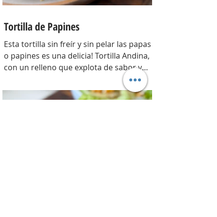
Tortilla de Papines
Esta tortilla sin freír y sin pelar las papas
o papines es una delicia! Tortilla Andina,
con un relleno que explota de sabor y
combina perfecto con las papas!
INGREDIENTES Papines hervidos con piel
800 gr, cebolla salteada 200 gr, diente de
ajo picado 1 u, huevos 6, perejil picado 2
cda, sal c/n, pimienta c/n y queso feta
desmenuzado o queso mantecoso 100
gr. PREPARACION Hervir los papines con
piel hasta que estén cocidos. En una
sartén com un poquito de aceite de oliva
coloc