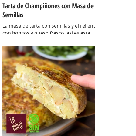
Tarta de Champiñones con Masa de
Semillas
La masa de tarta con semillas y el relleno
con hongos y queso fresco, así es esta
tarta con masa casera, una masa bien
crocante con un relleno con mucho
sabor y bien cremoso. INGREDIENTES
Para la masa: Harina 0000 280 gr,
manteca 80 gr, mix de semillas (puse
girasol, lino y sesamo) 50 gr y agua 100
gr. Para el relleno: Cebollas 2 u, queso
cremoso 200 gr, hongos fileteados 100
gr, huevos 3 u, tomillo 3/4 de cdta, sal
c/n, pimienta negra c/n, crema de leche
200 gr y la par