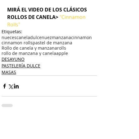
MIRÁ EL VIDEO DE LOS CLÁSICOS 
ROLLOS DE CANELA>
"Cinnamon 
Rolls"
Etiquetas:
nueces
canela
dulce
nuez
manzana
cinnamon
cinnamon rolls
pastel de manzana
Rollo de canela y manzana
rolls
rollo de manzana y canela
apple
DESAYUNO
PASTELERÍA DULCE
MASAS