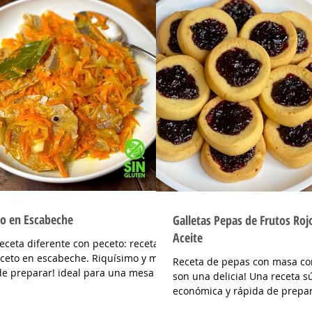
o en Escabeche
Galletas Pepas de Frutos Ro
Aceite
eceta diferente con peceto: receta
ceto en escabeche. Riquísimo y muy
Receta de pepas con masa co
arar! ideal para una mesa fría
son una delicia! Una receta sú
 las...
económica y rápida de prepa
adicción! Podes...