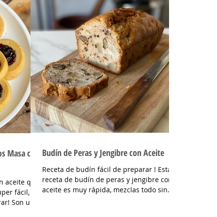
Budín de Peras y Jengibre con Aceite
jos Masa con
Receta de budín fácil de preparar ! Esta
receta de budín de peras y jengibre con
n aceite que
aceite es muy rápida, mezclas todo sin
per fácil,
batir y listo, en...
rar! Son una