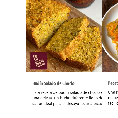
Pecet
Budín Salado de Choclo
Una r
Esta receta de budín salado de choclo es
de pe
una delicia. Un budín diferente lleno de
fácil de prep
sabor ideal para el desayuno, una picada
y para
o también para...