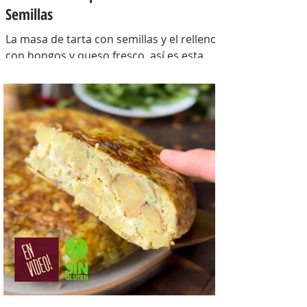
Semillas
La masa de tarta con semillas y el relleno
con hongos y queso fresco, así es esta
tarta con masa casera, una masa bien
crocante con un relleno con mucho
sabor y bien cremoso. INGREDIENTES
Para la masa: Harina 0000 280 gr,
manteca 80 gr, mix de semillas (puse
girasol, lino y sesamo) 50 gr y agua 100
gr. Para el relleno: Cebollas 2 u, queso
cremoso 200 gr, hongos fileteados 100
gr, huevos 3 u, tomillo 3/4 de cdta, sal
c/n, pimienta negra c/n, crema de leche
200 gr y la par