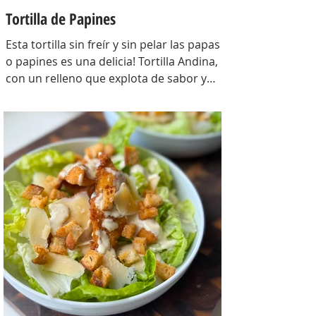
Tortilla de Papines
Esta tortilla sin freír y sin pelar las papas
o papines es una delicia! Tortilla Andina,
con un relleno que explota de sabor y
combina perfecto con las papas!
INGREDIENTES Papines hervidos con piel
800 gr, cebolla salteada 200 gr, diente de
ajo picado 1 u, huevos 6, perejil picado 2
cda, sal c/n, pimienta c/n y queso feta
desmenuzado o queso mantecoso 100
gr. PREPARACION Hervir los papines con
piel hasta que estén cocidos. En una
sartén com un poquito de aceite de oliva
coloc