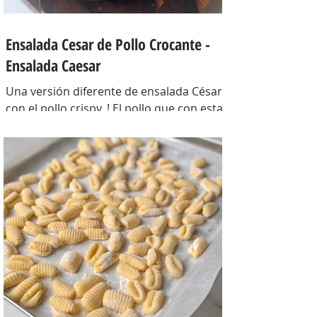
Ensalada Cesar de Pollo Crocante -
Ensalada Caesar
Una versión diferente de ensalada César
con el pollo crispy, ! El pollo que con esta
receta además te sirve para llevarlo al
trabajo y picotear a cualquier hora del
día, los croutons para otras ensaladas y
el aderezo que explota de sabor para
levantar cualquier plato! INGREDIENTES
Para el pollo: pechuga de pollo 2 u,
huevos 2 u, curry , pimienta negra c/n,
sal c/n, pan rallado y semillas de sesamo
Para el aderezo: Mostaza 1 cdta, dientes
de ajo 1 u, salsa inglesa 1 cdta, ju