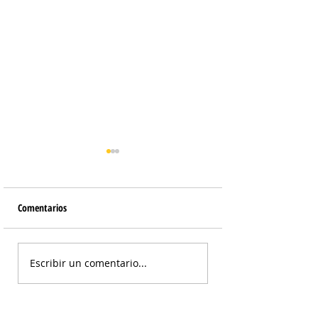
Comentarios
Mini Torta de Choco
Budín de Limón y Arándanos
Escribir un comentario...