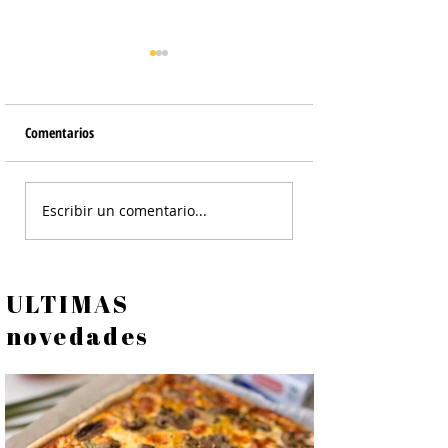
Comentarios
Crackers de Queso
Lajas de Yogurt y Fru
Escribir un comentario...
Snacks de Yogurt
ULTIMAS
novedades