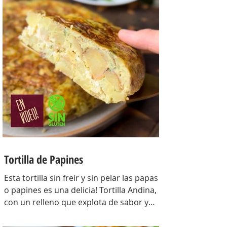
Para la masa: Harina 0000 280 gr,
manteca 80 gr, mix de semillas (puse
girasol, lino y sesamo) 50 gr y agua 100
gr. Para el relleno: Cebollas 2 u, queso
cremoso 200 gr, hongos fileteados 100
gr, huevos 3 u, tomillo 3/4 de cdta, sal
c/n, pimienta negra c/n, crema de leche
200 gr y la par
Tortilla de Papines
Esta tortilla sin freír y sin pelar las papas
o papines es una delicia! Tortilla Andina,
con un relleno que explota de sabor y
combina perfecto con las papas!
INGREDIENTES Papines hervidos con piel