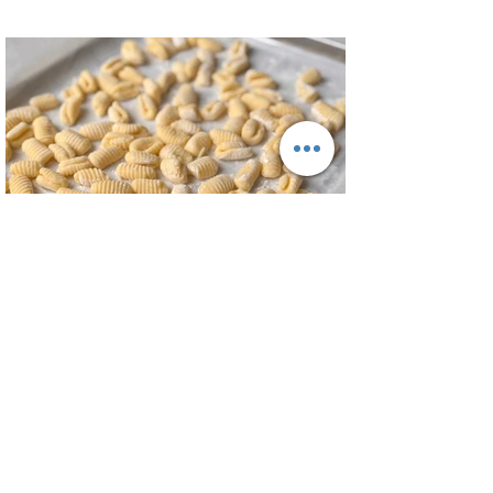
receta además te sirve para llevarlo al
trabajo y picotear a cualquier hora del
día, los croutons para otras ensaladas y
el aderezo que explota de sabor para
levantar cualquier plato! INGREDIENTES
Para el pollo: pechuga de pollo 2 u,
huevos 2 u, curry , pimienta negra c/n,
sal c/n, pan rallado y semillas de sesamo
Para el aderezo: Mostaza 1 cdta, dientes
de ajo 1 u, salsa inglesa 1 cdta, ju
Ñoquis de Papa - Gnocchi de Patata
Una buena receta de ñoquis no es facil
de encontrar, pero con esta receta de