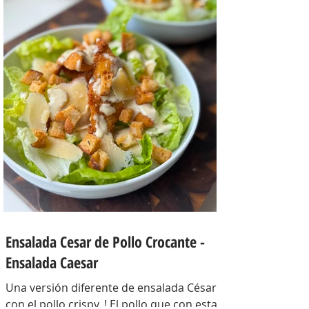
800 gr, cebolla salteada 200 gr, diente de
ajo picado 1 u, huevos 6, perejil picado 2
cda, sal c/n, pimienta c/n y queso feta
desmenuzado o queso mantecoso 100
gr. PREPARACION Hervir los papines con
piel hasta que estén cocidos. En una
sartén com un poquito de aceite de oliva
coloc
Ensalada Cesar de Pollo Crocante -
Ensalada Caesar
Una versión diferente de ensalada César
con el pollo crispy, ! El pollo que con esta