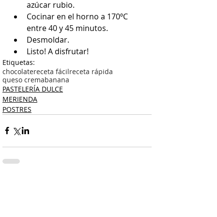
azúcar rubio.  
Cocinar en el horno a 170ºC 
entre 40 y 45 minutos.  
Desmoldar.  
Listo! A disfrutar! 
Etiquetas:
chocolate
receta fácil
receta rápida
queso crema
banana
PASTELERÍA DULCE
MERIENDA
POSTRES