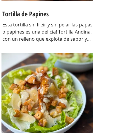
Tortilla de Papines
Esta tortilla sin freír y sin pelar las papas
o papines es una delicia! Tortilla Andina,
con un relleno que explota de sabor y
combina perfecto con las papas!
INGREDIENTES Papines hervidos con piel
800 gr, cebolla salteada 200 gr, diente de
ajo picado 1 u, huevos 6, perejil picado 2
cda, sal c/n, pimienta c/n y queso feta
desmenuzado o queso mantecoso 100
gr. PREPARACION Hervir los papines con
piel hasta que estén cocidos. En una
sartén com un poquito de aceite de oliva
coloc