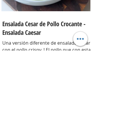
Ensalada Cesar de Pollo Crocante -
Ensalada Caesar
Una versión diferente de ensalada César
con el pollo crispy, ! El pollo que con esta
receta además te sirve para llevarlo al
trabajo y picotear a cualquier hora del
día, los croutons para otras ensaladas y
el aderezo que explota de sabor para
levantar cualquier plato! INGREDIENTES
Para el pollo: pechuga de pollo 2 u,
huevos 2 u, curry , pimienta negra c/n,
sal c/n, pan rallado y semillas de sesamo
Para el aderezo: Mostaza 1 cdta, dientes
de ajo 1 u, salsa inglesa 1 cdta, ju