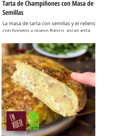
Tarta de Champiñones con Masa de
Semillas
La masa de tarta con semillas y el relleno
con hongos y queso fresco, así es esta
tarta con masa casera, una masa bien
crocante con un relleno con mucho
sabor y bien cremoso. INGREDIENTES
Para la masa: Harina 0000 280 gr,
manteca 80 gr, mix de semillas (puse
girasol, lino y sesamo) 50 gr y agua 100
gr. Para el relleno: Cebollas 2 u, queso
cremoso 200 gr, hongos fileteados 100
gr, huevos 3 u, tomillo 3/4 de cdta, sal
c/n, pimienta negra c/n, crema de leche
200 gr y la par