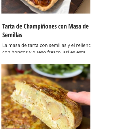
Tarta de Champiñones con Masa de
Semillas
La masa de tarta con semillas y el relleno
con hongos y queso fresco, así es esta
tarta con masa casera, una masa bien
crocante con un relleno con mucho
sabor y bien cremoso. INGREDIENTES
Para la masa: Harina 0000 280 gr,
manteca 80 gr, mix de semillas (puse
girasol, lino y sesamo) 50 gr y agua 100
gr. Para el relleno: Cebollas 2 u, queso
cremoso 200 gr, hongos fileteados 100
gr, huevos 3 u, tomillo 3/4 de cdta, sal
c/n, pimienta negra c/n, crema de leche
200 gr y la par