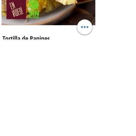
Tortilla de Papines
Esta tortilla sin freír y sin pelar las papas
o papines es una delicia! Tortilla Andina,
con un relleno que explota de sabor y
combina perfecto con las papas!
INGREDIENTES Papines hervidos con piel
800 gr, cebolla salteada 200 gr, diente de
ajo picado 1 u, huevos 6, perejil picado 2
cda, sal c/n, pimienta c/n y queso feta
desmenuzado o queso mantecoso 100
gr. PREPARACION Hervir los papines con
piel hasta que estén cocidos. En una
sartén com un poquito de aceite de oliva