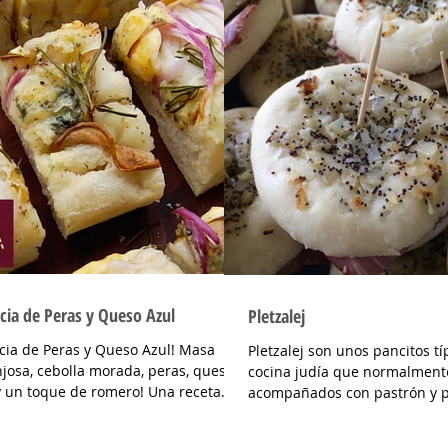
cia de Peras y Queso Azul
Pletzalej
cia de Peras y Queso Azul! Masa
Pletzalej son unos pancitos tí
josa, cebolla morada, peras, queso
cocina judía que normalment
y un toque de romero! Una receta
acompañados con pastrón y 
cil de hacer,...
vinagre. Son muy...