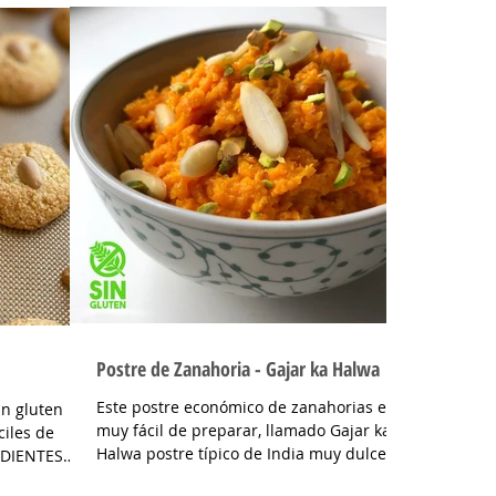
Postre de Zanahoria - Gajar ka Halwa
Este postre económico de zanahorias es
in gluten
muy fácil de preparar, llamado Gajar ka
ciles de
Halwa postre típico de India muy dulce
EDIENTES
que al reducirse la...