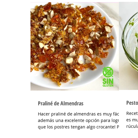
Pesto
Praliné de Almendras
Recet
Hacer praliné de almendras es muy fácil y
es mu
además una excelente opción para lograr
rúcul
que los postres tengan algo crocante! Para
año, 
terminar...