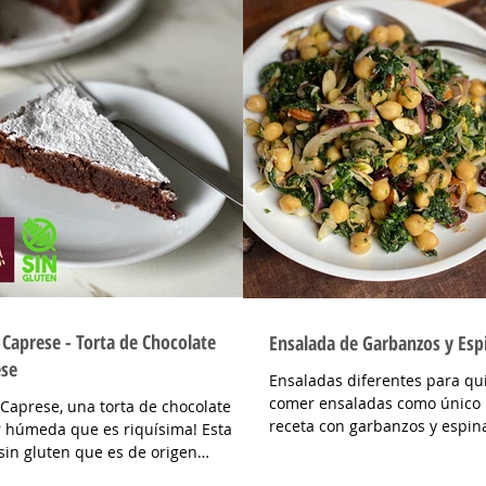
 Caprese - Torta de Chocolate
Ensalada de Garbanzos y Esp
ese
Ensaladas diferentes para q
comer ensaladas como único p
 Caprese, una torta de chocolate
receta con garbanzos y espin
 húmeda que es riquísima! Esta
exquisita. Una ensalada...
 sin gluten que es de origen
itano, exactamente de...