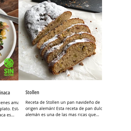
Stollen
inaca
Receta de Stollen un pan navideño de
uienes aman
origen alemán! Esta receta de pan dulce
lato. Esta
alemán es una de las mas ricas que
aca es
probé, es de Hernan Perez...