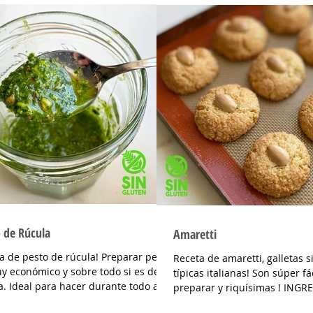
 de Rúcula
Amaretti
a de pesto de rúcula! Preparar pesto
Receta de amaretti, galletas s
y económico y sobre todo si es de
típicas italianas! Son súper fá
a. Ideal para hacer durante todo al
preparar y riquísimas ! INGR
sobre todo...
Almendras peladas...