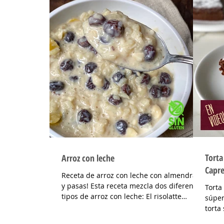
Torta
Arroz con leche
Capr
Receta de arroz con leche con almendras
y pasas! Esta receta mezcla dos diferentes
Torta
tipos de arroz con leche: El risolatte
súper
italiano en...
torta
napol