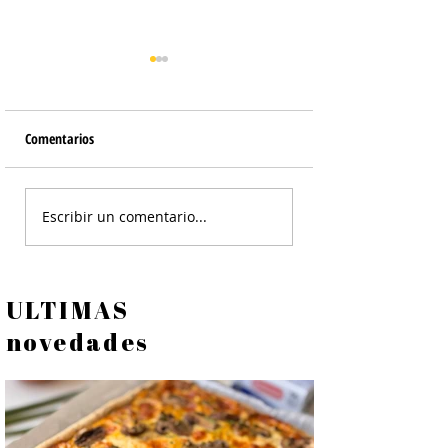
Comentarios
Peras en Almíbar
Torta de Ciruelas Mu
Escribir un comentario...
de Preparar
ULTIMAS
novedades