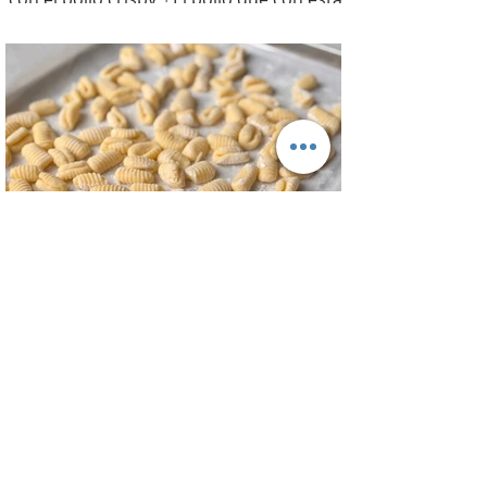
receta además te sirve para llevarlo al
trabajo y picotear a cualquier hora del
día, los croutons para otras ensaladas y
el aderezo que explota de sabor para
levantar cualquier plato! INGREDIENTES
Para el pollo: pechuga de pollo 2 u,
huevos 2 u, curry , pimienta negra c/n,
sal c/n, pan rallado y semillas de sesamo
Para el aderezo: Mostaza 1 cdta, dientes
de ajo 1 u, salsa inglesa 1 cdta, ju
Ñoquis de Papa - Gnocchi de Patata
Una buena receta de ñoquis no es facil