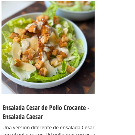
INGREDIENTES Papines hervidos con piel
800 gr, cebolla salteada 200 gr, diente de
ajo picado 1 u, huevos 6, perejil picado 2
cda, sal c/n, pimienta c/n y queso feta
desmenuzado o queso mantecoso 100
gr. PREPARACION Hervir los papines con
piel hasta que estén cocidos. En una
sartén com un poquito de aceite de oliva
coloc
Ensalada Cesar de Pollo Crocante -
Ensalada Caesar
Una versión diferente de ensalada César
con el pollo crispy, ! El pollo que con esta