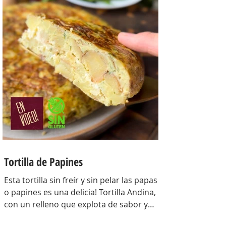
Para la masa: Harina 0000 280 gr,
manteca 80 gr, mix de semillas (puse
girasol, lino y sesamo) 50 gr y agua 100
gr. Para el relleno: Cebollas 2 u, queso
cremoso 200 gr, hongos fileteados 100
gr, huevos 3 u, tomillo 3/4 de cdta, sal
c/n, pimienta negra c/n, crema de leche
200 gr y la par
Tortilla de Papines
Esta tortilla sin freír y sin pelar las papas
o papines es una delicia! Tortilla Andina,
con un relleno que explota de sabor y
combina perfecto con las papas!