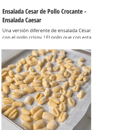
Ensalada Cesar de Pollo Crocante -
Ensalada Caesar
Una versión diferente de ensalada César
con el pollo crispy, ! El pollo que con esta
receta además te sirve para llevarlo al
trabajo y picotear a cualquier hora del
día, los croutons para otras ensaladas y
el aderezo que explota de sabor para
levantar cualquier plato! INGREDIENTES
Para el pollo: pechuga de pollo 2 u,
huevos 2 u, curry , pimienta negra c/n,
sal c/n, pan rallado y semillas de sesamo
Para el aderezo: Mostaza 1 cdta, dientes
de ajo 1 u, salsa inglesa 1 cdta, ju