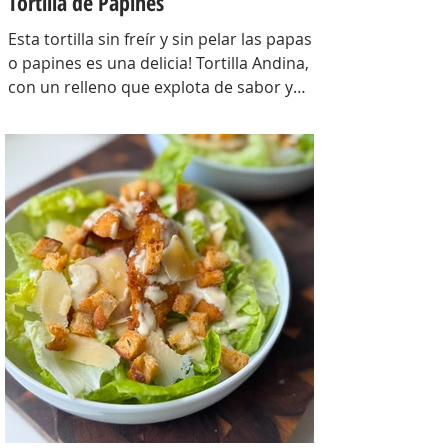
Tortilla de Papines
Esta tortilla sin freír y sin pelar las papas
o papines es una delicia! Tortilla Andina,
con un relleno que explota de sabor y
combina perfecto con las papas!
INGREDIENTES Papines hervidos con piel
800 gr, cebolla salteada 200 gr, diente de
ajo picado 1 u, huevos 6, perejil picado 2
cda, sal c/n, pimienta c/n y queso feta
desmenuzado o queso mantecoso 100
gr. PREPARACION Hervir los papines con
piel hasta que estén cocidos. En una
sartén com un poquito de aceite de oliva
coloc