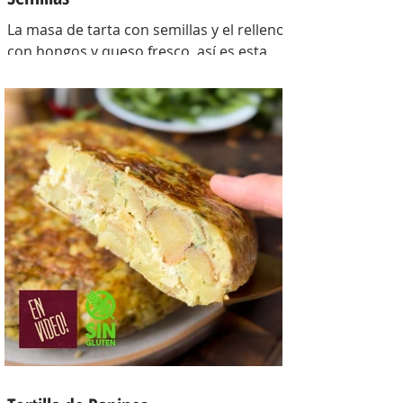
La masa de tarta con semillas y el relleno
con hongos y queso fresco, así es esta
tarta con masa casera, una masa bien
crocante con un relleno con mucho
sabor y bien cremoso. INGREDIENTES
Para la masa: Harina 0000 280 gr,
manteca 80 gr, mix de semillas (puse
girasol, lino y sesamo) 50 gr y agua 100
gr. Para el relleno: Cebollas 2 u, queso
cremoso 200 gr, hongos fileteados 100
gr, huevos 3 u, tomillo 3/4 de cdta, sal
c/n, pimienta negra c/n, crema de leche
200 gr y la par