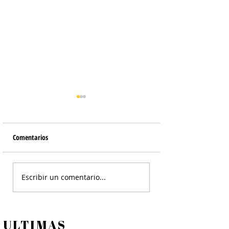
Comentarios
Chutney de Sésamo y Maní
Salsa Macha - Salsa
Escribir un comentario...
ULTIMAS