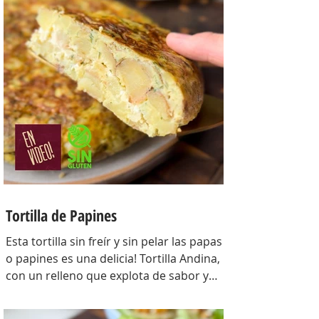
Para la masa: Harina 0000 280 gr,
manteca 80 gr, mix de semillas (puse
girasol, lino y sesamo) 50 gr y agua 100
gr. Para el relleno: Cebollas 2 u, queso
cremoso 200 gr, hongos fileteados 100
gr, huevos 3 u, tomillo 3/4 de cdta, sal
c/n, pimienta negra c/n, crema de leche
200 gr y la par
Tortilla de Papines
Esta tortilla sin freír y sin pelar las papas
o papines es una delicia! Tortilla Andina,
con un relleno que explota de sabor y
combina perfecto con las papas!
INGREDIENTES Papines hervidos con piel