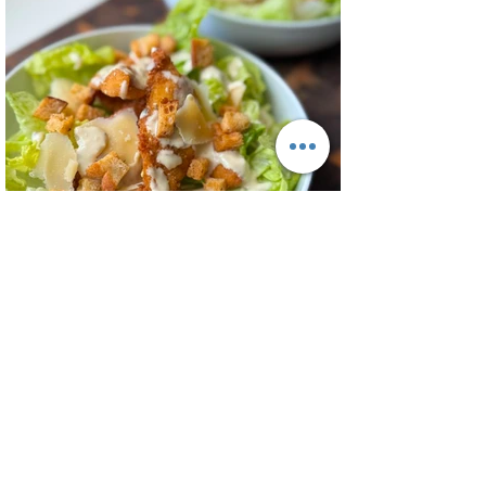
800 gr, cebolla salteada 200 gr, diente de
ajo picado 1 u, huevos 6, perejil picado 2
cda, sal c/n, pimienta c/n y queso feta
desmenuzado o queso mantecoso 100
gr. PREPARACION Hervir los papines con
piel hasta que estén cocidos. En una
sartén com un poquito de aceite de oliva
coloc
Ensalada Cesar de Pollo Crocante -
Ensalada Caesar
Una versión diferente de ensalada César
con el pollo crispy, ! El pollo que con esta