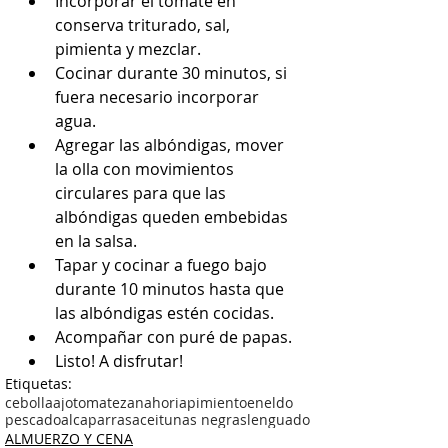
Incorporar el tomate en 
conserva triturado, sal, 
pimienta y mezclar.
Cocinar durante 30 minutos, si 
fuera necesario incorporar 
agua.
Agregar las albóndigas, mover 
la olla con movimientos 
circulares para que las 
albóndigas queden embebidas 
en la salsa.
Tapar y cocinar a fuego bajo 
durante 10 minutos hasta que 
las albóndigas estén cocidas.
Acompañar con puré de papas.
Listo! A disfrutar!
Etiquetas:
cebolla
ajo
tomate
zanahoria
pimiento
eneldo
pescado
alcaparras
aceitunas negras
lenguado
ALMUERZO Y CENA