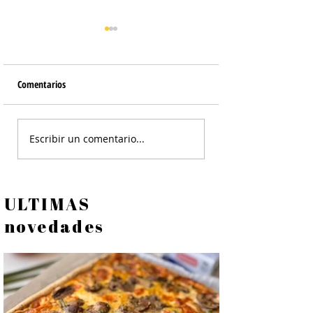
Comentarios
Merluza a la Vera
Lasaña de Abadejo con
Escribir un comentario...
Mariscos
ULTIMAS
novedades